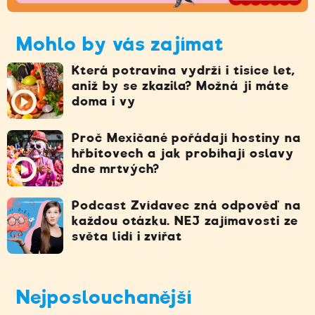
Mohlo by vás zajímat
Která potravina vydrží i tisíce let,
aniž by se zkazila? Možná ji máte
doma i vy
Proč Mexičané pořádají hostiny na
hřbitovech a jak probíhají oslavy
dne mrtvých?
Podcast Zvídavec zná odpověď na
každou otázku. NEJ zajímavosti ze
světa lidí i zvířat
Nejposlouchanější