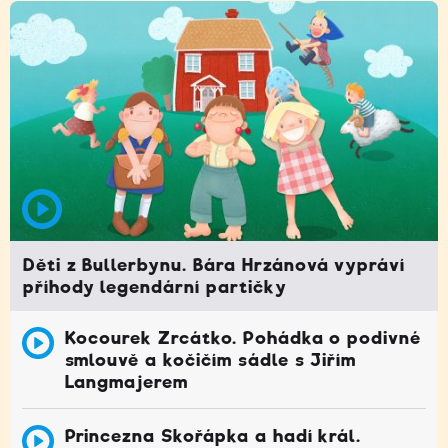
Děti z Bullerbynu. Bára Hrzánová vypráví
příhody legendární partičky
Kocourek Zrcátko. Pohádka o podivné
smlouvě a kočičím sádle s Jiřím
Langmajerem
Princezna Skořápka a hadí král.