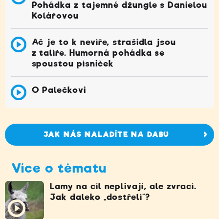
Pohádka z tajemné džungle s Danielou
Kolářovou
Ač je to k nevíře, strašidla jsou
z talíře. Humorná pohádka se
spoustou písniček
O Palečkovi
JAK NÁS NALADÍTE NA DABU
Více o tématu
Lamy na cíl neplivají, ale zvrací.
Jak daleko „dostřelí“?