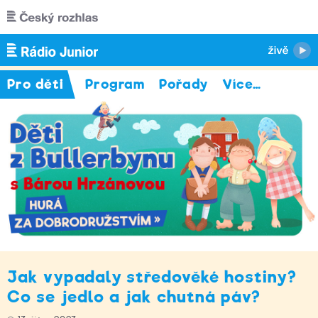
Přejít k hlavnímu obsahu
Pro děti
Program
Pořady
Více
…
Jak vypadaly středověké hostiny?
Co se jedlo a jak chutná páv?