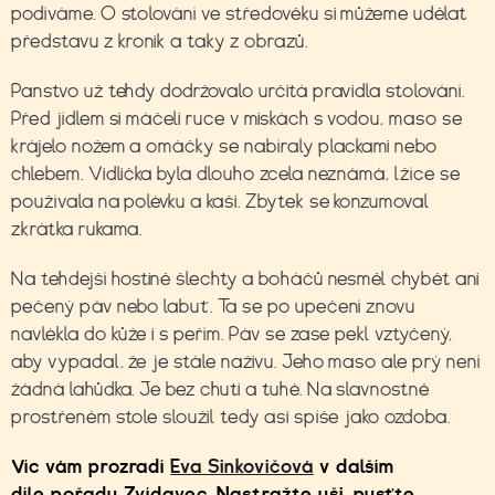
podíváme. O stolování ve středověku si můžeme udělat
představu z kronik a taky z obrazů.
Panstvo už tehdy dodržovalo určitá pravidla stolování.
Před jídlem si máčeli ruce v miskách s vodou, maso se
krájelo nožem a omáčky se nabíraly plackami nebo
chlebem. Vidlička byla dlouho zcela neznámá, lžíce se
používala na polévku a kaši. Zbytek se konzumoval
zkrátka rukama.
Na tehdejší hostině šlechty a boháčů nesměl chybět ani
pečený páv nebo labuť. Ta se po upečení znovu
navlékla do kůže i s peřím. Páv se zase pekl vztyčený,
aby vypadal, že je stále naživu. Jeho maso ale prý není
žádná lahůdka. Je bez chuti a tuhé. Na slavnostně
prostřeném stole sloužil tedy asi spíše jako ozdoba.
Víc vám prozradí
Eva Sinkovičová
v dalším
díle pořadu Zvídavec. Nastražte uši, pusťte