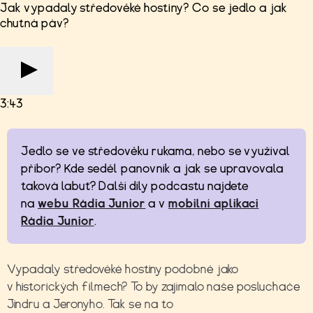
Jak vypadaly středověké hostiny? Co se jedlo a jak
chutná páv?
3:43
Jedlo se ve středověku rukama, nebo se využíval
příbor? Kde seděl panovník a jak se upravovala
taková labuť? Další díly podcastu najdete
na
webu Rádia Junior
a v
mobilní aplikaci
Rádia Junior
.
Vypadaly středověké hostiny podobně jako
v historických filmech? To by zajímalo naše posluchače
Jindru a Jeronyho. Tak se na to