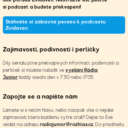
si podcast a budete překvapení!
Stáhněte si zábavné pexeso k podcastu
Zvídavec
Zajímavosti, podivnosti i perličky
Díly seriálu plné překvapivých informací, podivností a
perliček si můžete naladit ve
vysílání Rádia
Junior
každý všední den v 7:30 nebo 17:05.
Zapojte se a napište nám
Lámete si s něčím hlavu, nebo naopak víte o nějaké
zajímavosti, která každému vytře zrak? Dejte to Evě
vědět na adresu
radiojunior@rozhlas.cz
. Do předmětu