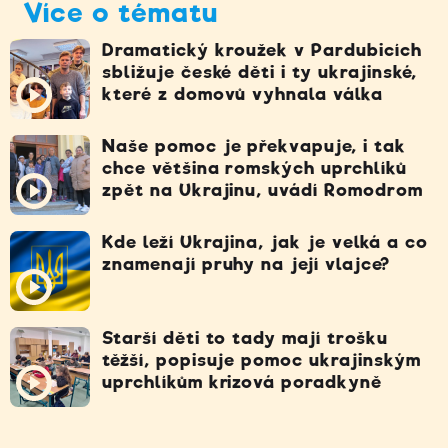
Více o tématu
Dramatický kroužek v Pardubicích
sbližuje české děti i ty ukrajinské,
které z domovů vyhnala válka
Naše pomoc je překvapuje, i tak
chce většina romských uprchlíků
zpět na Ukrajinu, uvádí Romodrom
Kde leží Ukrajina, jak je velká a co
znamenají pruhy na její vlajce?
Starší děti to tady mají trošku
těžší, popisuje pomoc ukrajinským
uprchlíkům krizová poradkyně