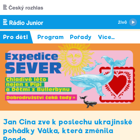
Přejít k hlavnímu obsahu
Pro děti
Program
Pořady
Více
…
Jan Cina zve k poslechu ukrajinské
pohádky Válka, která změnila
Rondo