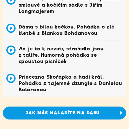
smlouvě a kočičím sádle s Jiřím
Langmajerem
Dáma s bílou kočkou. Pohádka o zlé
kletbě s Blankou Bohdanovou
Ač je to k nevíře, strašidla jsou
z talíře. Humorná pohádka se
spoustou písniček
Princezna Skořápka a hadí král.
Pohádka z tajemné džungle s Danielou
Kolářovou
JAK NÁS NALADÍTE NA DABU