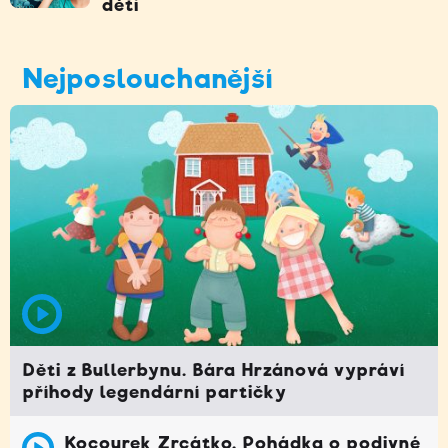
děti
Nejposlouchanější
Děti z Bullerbynu. Bára Hrzánová vypráví
příhody legendární partičky
Kocourek Zrcátko. Pohádka o podivné