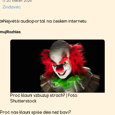
20. květen 2026
Zvídavec
Největší audioportál na českém internetu
Proč klauni vzbuzují strach? | Foto:
Shutterstock
Proč nás klauni spíše děsí než baví?