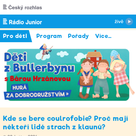
Přejít k hlavnímu obsahu
Pro děti
Program
Pořady
Více
…
Kde se bere coulrofobie? Proč mají
někteří lidé strach z klaunů?