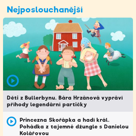
Nejposlouchanější
Děti z Bullerbynu. Bára Hrzánová vypráví
příhody legendární partičky
Princezna Skořápka a hadí král.
Pohádka z tajemné džungle s Danielou
Kolářovou