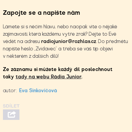
Zapojte se a napište nám
Lámete si s něčím hlavu, nebo naopak víte o nějaké
zajímavosti, která každému vytře zrak? Dejte to Evě
vědět na adresu
radiojunior@rozhlas.cz
. Do předmětu
napište heslo „Zvídavec“ a třeba se váš tip objeví
v některém z dalších dílů!
Ze záznamu si můžete každý díl poslechnout
taky
tady na webu Rádia Junior
.
autor:
Eva Sinkovičová