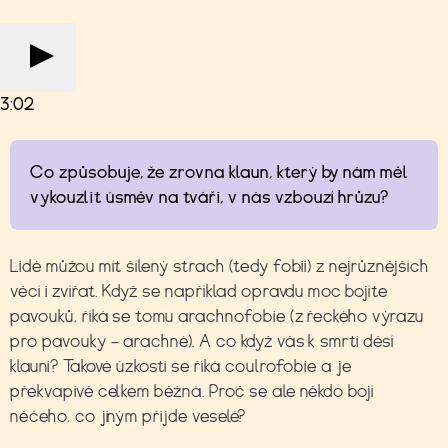
3:02
Co způsobuje, že zrovna klaun, který by nám měl
vykouzlit úsměv na tváři, v nás vzbouzí hrůzu?
Lidé můžou mít šílený strach (tedy fobii) z nejrůznějších
věcí i zvířat. Když se například opravdu moc bojíte
pavouků, říká se tomu arachnofobie (z řeckého výrazu
pro pavouky –
arachné). A co když vás k smrti děsí
klauni? Takové úzkosti se říká coulrofobie a je
překvapivě celkem běžná. Proč se ale někdo bojí
něčeho, co jiným přijde veselé?