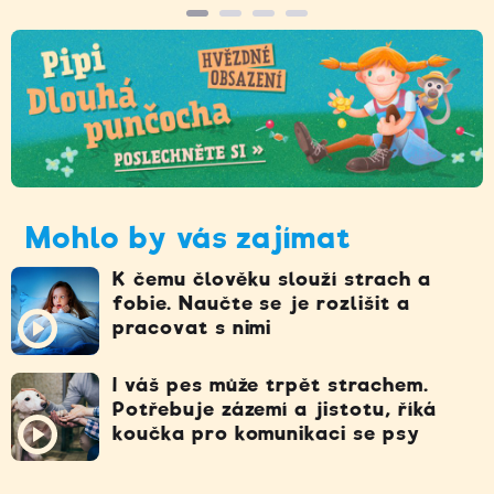
Mohlo by vás zajímat
K čemu člověku slouží strach a
fobie. Naučte se je rozlišit a
pracovat s nimi
I váš pes může trpět strachem.
Potřebuje zázemí a jistotu, říká
koučka pro komunikaci se psy