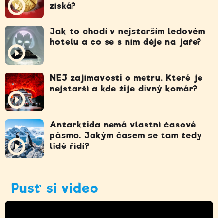
získá?
Jak to chodí v nejstarším ledovém
hotelu a co se s ním děje na jaře?
NEJ zajímavosti o metru. Které je
nejstarší a kde žije divný komár?
Antarktida nemá vlastní časové
pásmo. Jakým časem se tam tedy
lidé řídí?
Pusť si video