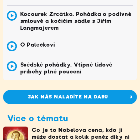
Kocourek Zrcátko. Pohádka o podivné
smlouvě a kočičím sádle s Jiřím
Langmajerem
O Palečkovi
Švédské pohádky. Vtipné lidové
příběhy plné poučení
JAK NÁS NALADÍTE NA DABU
Více o tématu
Co je to Nobelova cena, kdo ji
může dostat a kolik peněz díky ní