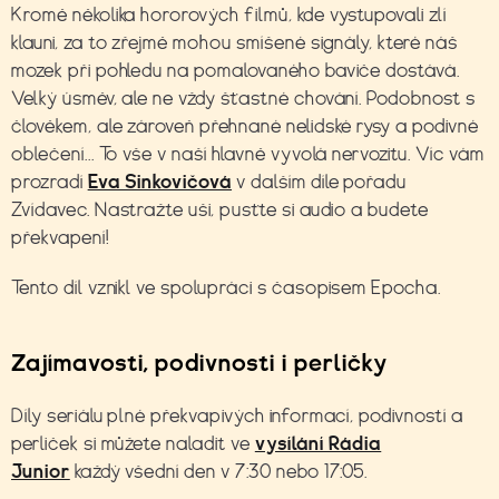
Kromě několika hororových filmů, kde vystupovali zlí
klauni, za to zřejmě mohou smíšené signály, které náš
mozek při pohledu na pomalovaného baviče dostává.
Velký úsměv, ale ne vždy šťastné chování. Podobnost s
člověkem, ale zároveň přehnané nelidské rysy a podivné
oblečení... To vše v naší hlavně vyvolá nervozitu.
Víc vám
prozradí
Eva Sinkovičová
v dalším díle
pořadu
Zvídavec. Nastražte uši, pusťte si audio a budete
překvapení!
Tento díl vznikl ve spolupráci s časopisem Epocha.
Zajímavosti, podivnosti i perličky
Díly seriálu plné překvapivých informací, podivností a
perliček si můžete naladit ve
vysílání Rádia
Junior
každý všední den v 7:30 nebo 17:05.