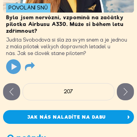
POVOLÁNÍ SNŮ
Byla jsem nervózní, vzpomíná na začátky
pilotka Airbusu A330. Může si během letu
zdřímnout?
Judita Svobodová si šla za svým snem a je jednou
z mála pilotek velkých dopravních letadel u
nás. Jak se člověk stane pilotem?
Stránky
207
n
zí
JAK NÁS NALADÍTE NA DABU