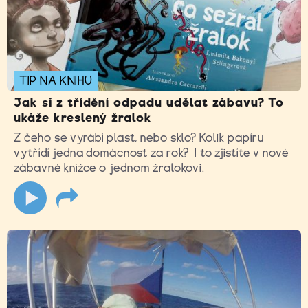
TIP NA KNIHU
Jak si z třídění odpadu udělat zábavu? To
ukáže kreslený žralok
Z čeho se vyrábí plast, nebo sklo? Kolik papíru
vytřídí jedna domácnost za rok? I to zjistíte v nové
zábavné knížce o jednom žralokovi.