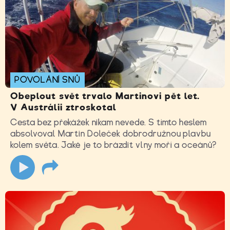
POVOLÁNÍ SNŮ
Obeplout svět trvalo Martinovi pět let.
V Austrálii ztroskotal
Cesta bez překážek nikam nevede. S tímto heslem
absolvoval Martin Doleček dobrodružnou plavbu
kolem světa. Jaké je to brázdit vlny moří a oceánů?