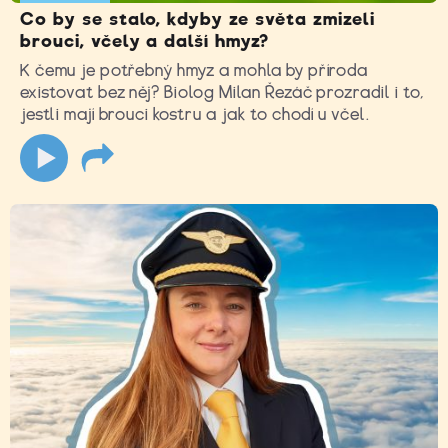
Co by se stalo, kdyby ze světa zmizeli
brouci, včely a další hmyz?
K čemu je potřebný hmyz a mohla by příroda
existovat bez něj? Biolog Milan Řezáč prozradil i to,
jestli mají brouci kostru a jak to chodí u včel.