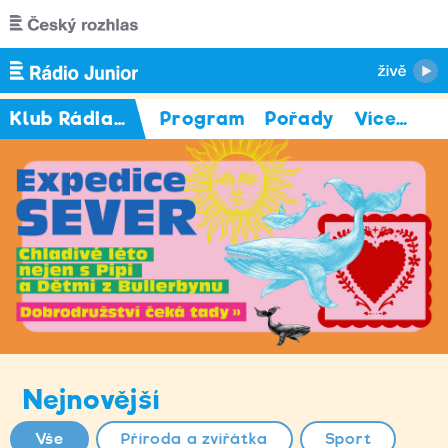
Přejít k hlavnímu obsahu
Klub Rádia Junior
Program
Pořady
Více
…
Nejnovější
Vše
Příroda a zvířátka
Sport