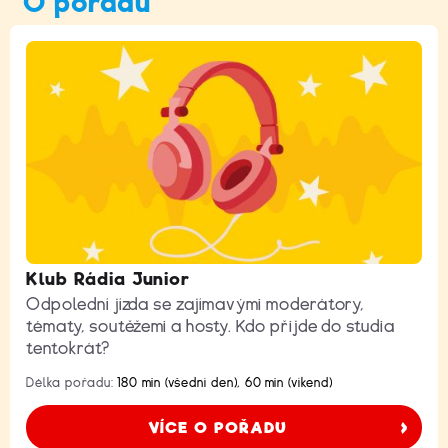
O pořadu
Klub Rádia Junior
Odpolední jízda se zajímavými moderátory,
tématy, soutěžemi a hosty. Kdo přijde do studia
tentokrát?
Délka pořadu:
180 min (všední den), 60 min (víkend)
VÍCE O POŘADU