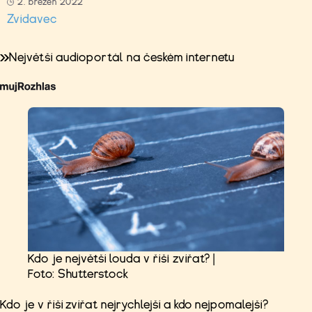
2. březen 2022
Zvídavec
Největší audioportál na českém internetu
Kdo je největší louda v říši zvířat? |
Foto: Shutterstock
Kdo je v říší zvířat nejrychlejší a kdo nejpomalejší?