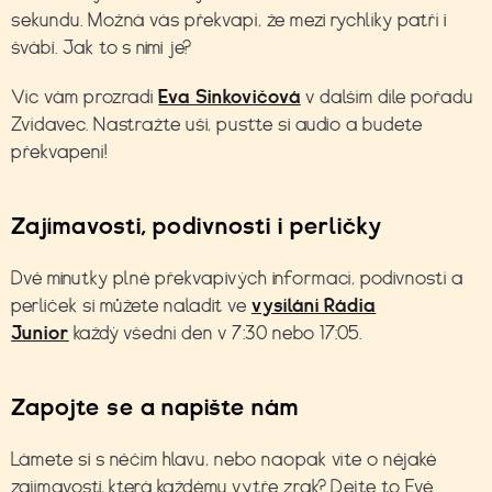
sekundu. Možná vás překvapí, že mezi rychlíky patří i
švábi. Jak to s nimi je?
Víc vám prozradí
Eva Sinkovičová
v dalším díle
pořadu
Zvídavec. Nastražte uši, pusťte si audio a budete
překvapení!
Zajímavosti, podivnosti i perličky
Dvě minutky plné překvapivých informací, podivností a
perliček si můžete naladit ve
vysílání Rádia
Junior
každý všední den v 7:30 nebo 17:05.
Zapojte se a napište nám
Lámete si s něčím hlavu, nebo naopak víte o nějaké
zajímavosti, která každému vytře zrak? Dejte to Evě