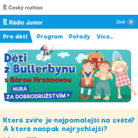
Přejít k hlavnímu obsahu
Pro děti
Program
Pořady
Více
…
Které zvíře je nejpomalejší na světě?
A které naopak nejrychlejší?