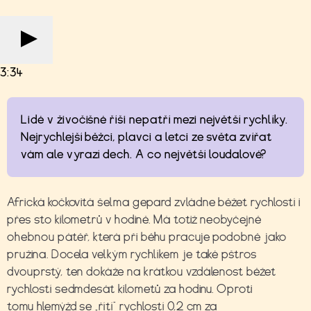
3:34
Lidé v živočišné říši nepatří mezi největší rychlíky.
Nejrychlejší běžci, plavci a letci ze světa zvířat
vám ale vyrazí dech. A co největší loudalové?
Africká kočkovitá šelma gepard zvládne běžet rychlostí i
přes sto kilometrů v hodině. Má totiž neobyčejně
ohebnou pátěř, která při běhu pracuje podobně jako
pružina. Docela velkým rychlíkem je také pštros
dvouprstý, ten dokáže na krátkou vzdálenost běžet
rychlostí sedmdesát kilometů za hodinu. Oproti
tomu hlemýžd se „řítí“ rychlostí 0,2 cm za