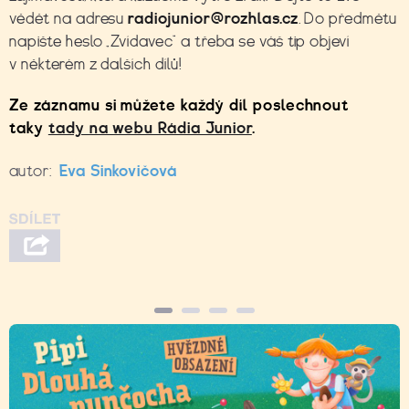
vědět na adresu
radiojunior@rozhlas.cz
. Do předmětu
napište heslo „Zvídavec“ a třeba se váš tip objeví
v některém z dalších dílů!
Ze záznamu si můžete každý díl poslechnout
taky
tady na webu Rádia Junior
.
autor:
Eva Sinkovičová