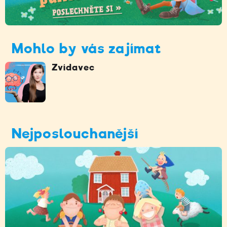
Mohlo by vás zajímat
Zvídavec
Nejposlouchanější