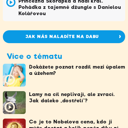
Princezna Skořápka a hadí král.
Pohádka z tajemné džungle s Danielou
Kolářovou
JAK NÁS NALADÍTE NA DABU
Více o tématu
Dokážete poznat rozdíl mezi úpalem
a úžehem?
Lamy na cíl neplivají, ale zvrací.
Jak daleko „dostřelí“?
Co je to Nobelova cena, kdo ji
může dostat a kolik peněz díky ní