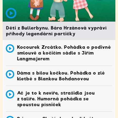
Děti z Bullerbynu. Bára Hrzánová vypráví
příhody legendární partičky
Kocourek Zrcátko. Pohádka o podivné
smlouvě a kočičím sádle s Jiřím
Langmajerem
Dáma s bílou kočkou. Pohádka o zlé
kletbě s Blankou Bohdanovou
Ač je to k nevíře, strašidla jsou
z talíře. Humorná pohádka se
spoustou písniček