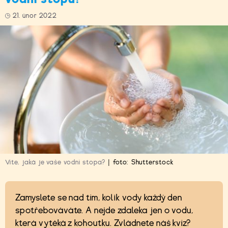
21. únor 2022
Víte, jaká je vaše vodní stopa?
|
foto:
Shutterstock
Zamyslete se nad tím, kolik vody každý den
spotřebováváte. A nejde zdaleka jen o vodu,
která vytéká z kohoutku. Zvládnete náš kvíz?