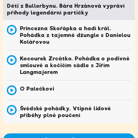
Děti z Bullerbynu. Bára Hrzánová vypráví
příhody legendární partičky
Princezna Skořápka a hadí král.
Pohádka z tajemné džungle s Danielou
Kolářovou
Kocourek Zrcátko. Pohádka o podivné
smlouvě a kočičím sádle s Jiřím
Langmajerem
O Palečkovi
Švédské pohádky. Vtipné lidové
příběhy plné poučení