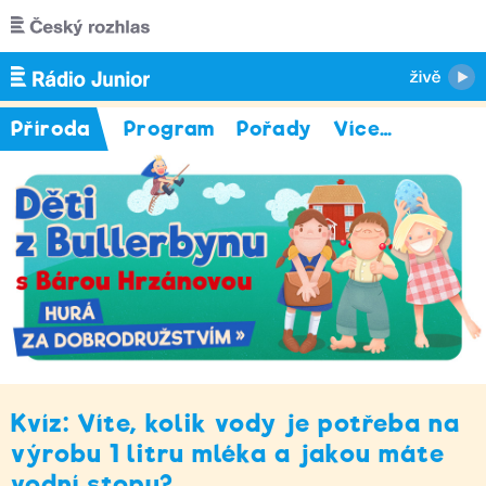
Přejít k hlavnímu obsahu
Příroda
Program
Pořady
Více
…
Kvíz: Víte, kolik vody je potřeba na
výrobu 1 litru mléka a jakou máte
vodní stopu?