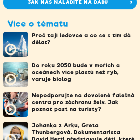
JAK NÁS NALADÍTE NA DABU
Více o tématu
Proč tají ledovce a co se s tím dá
dělat?
Do roku 2050 bude v mořích a
oceánech více plastů než ryb,
varuje biolog
Nepodporujte na dovolené falešná
centra pro záchranu želv. Jak
poznat past na turisty?
Johanka z Arku, Greta
Thunbergová. Dokumentarista
David Hertl představuje děti, které