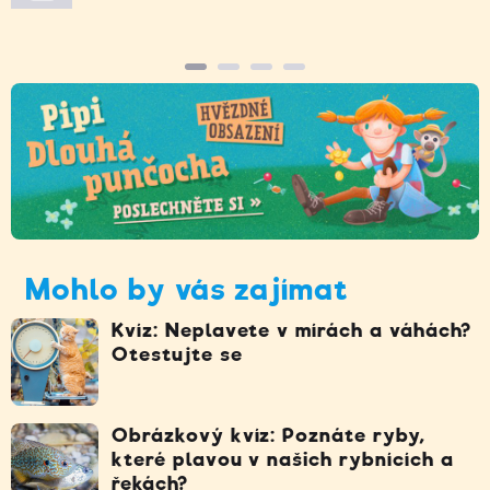
Mohlo by vás zajímat
Kvíz: Neplavete v mírách a váhách?
Otestujte se
Obrázkový kvíz: Poznáte ryby,
které plavou v našich rybnících a
řekách?