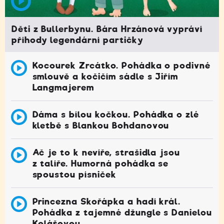
Děti z Bullerbynu. Bára Hrzánová vypráví
příhody legendární partičky
Kocourek Zrcátko. Pohádka o podivné
smlouvě a kočičím sádle s Jiřím
Langmajerem
Dáma s bílou kočkou. Pohádka o zlé
kletbě s Blankou Bohdanovou
Ač je to k nevíře, strašidla jsou
z talíře. Humorná pohádka se
spoustou písniček
Princezna Skořápka a hadí král.
Pohádka z tajemné džungle s Danielou
Kolářovou