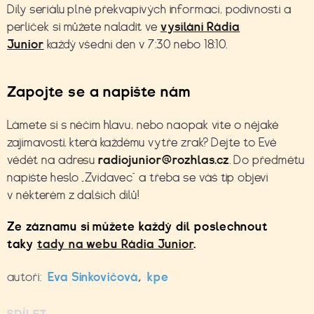
Díly seriálu plné překvapivých informací, podivností a
perliček si můžete naladit ve
vysílání Rádia
Junior
každý všední den v 7:30 nebo 18:10.
Zapojte se a napište nám
Lámete si s něčím hlavu, nebo naopak víte o nějaké
zajímavosti, která každému vytře zrak? Dejte to Evě
vědět na adresu
radiojunior@rozhlas.cz
. Do předmětu
napište heslo „Zvídavec“ a třeba se váš tip objeví
v některém z dalších dílů!
Ze záznamu si můžete každý díl poslechnout
taky
tady na webu Rádia Junior
.
autoři:
Eva Sinkovičová
,
kpe