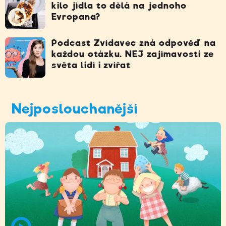
kilo jídla to dělá na jednoho
Evropana?
Podcast Zvídavec zná odpověď na
každou otázku. NEJ zajímavosti ze
světa lidí i zvířat
Nejposlouchanější