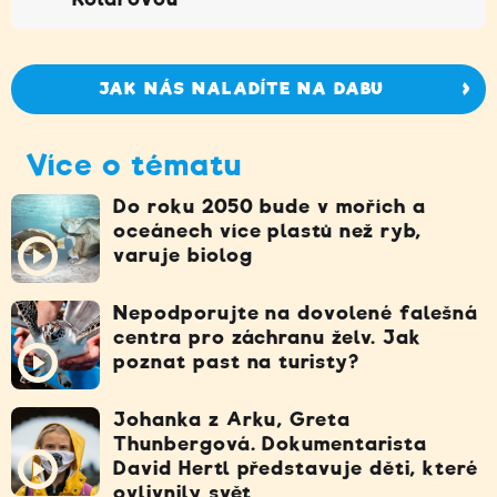
JAK NÁS NALADÍTE NA DABU
Více o tématu
Do roku 2050 bude v mořích a
oceánech více plastů než ryb,
varuje biolog
Nepodporujte na dovolené falešná
centra pro záchranu želv. Jak
poznat past na turisty?
Johanka z Arku, Greta
Thunbergová. Dokumentarista
David Hertl představuje děti, které
ovlivnily svět