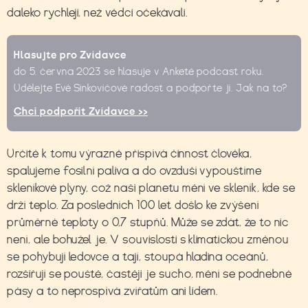
daleko rychleji, než vědci očekávali.
Hlasujte pro Zvídavce
do 5. června 2023 se hlasuje v Anketě podcast roku.
Udělejte Evě Sinkovičové radost a podpořte ji. Jak na to?
Chci podpořit Zvídavce >>
Určitě k tomu výrazně přispívá činnost člověka,
spalujeme fosilní paliva a do ovzduší vypouštíme
skleníkové plyny, což naši planetu mění ve skleník, kde se
drží teplo. Za posledních 100 let došlo ke zvýšení
průměrné teploty o 0,7 stupňů. Může se zdát, že to nic
není, ale bohužel je. V souvislosti s klimatickou změnou
se pohybují ledovce a tají, stoupá hladina oceánů,
rozšiřují se pouště, častěji je sucho, mění se podnebné
pásy a to neprospívá zvířatům ani lidem.