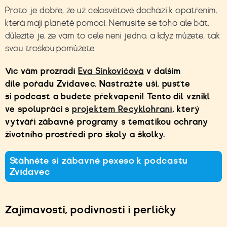
Proto je dobře, že už celosvětově dochází k opatřením,
která mají planetě pomoci. Nemusíte se toho ale bát,
důležité je, že vám to celé není jedno, a když můžete, tak
svou troškou pomůžete.
Víc vám prozradí
Eva Sinkovičová
v dalším
díle pořadu Zvídavec. Nastražte uši, pusťte
si podcast a budete překvapení! Tento díl vznikl
ve
spolupráci s
projektem Recyklohraní
, který
vytváří zábavné programy s tematikou ochrany
životního prostředí pro školy a školky.
Stáhněte si zábavné pexeso k podcastu
Zvídavec
Zajímavosti, podivnosti i perličky