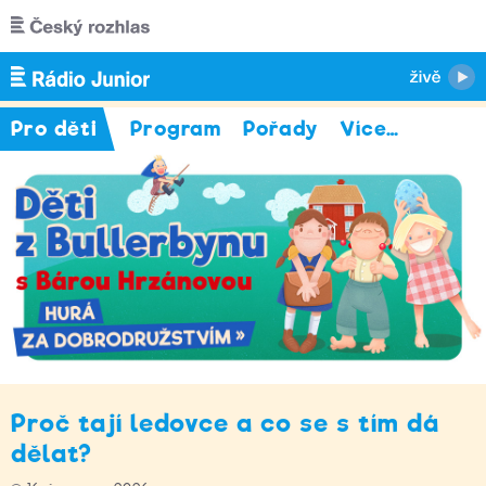
Přejít k hlavnímu obsahu
Pro děti
Program
Pořady
Více
…
Proč tají ledovce a co se s tím dá
dělat?