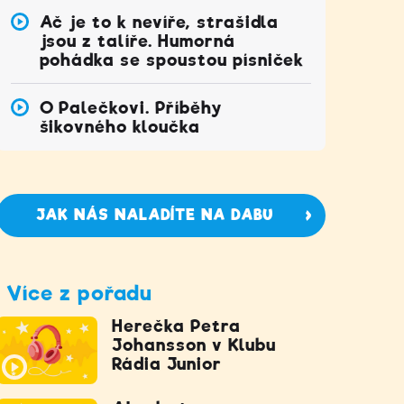
Ač je to k nevíře, strašidla
jsou z talíře. Humorná
pohádka se spoustou písniček
O Palečkovi. Příběhy
šikovného kloučka
JAK NÁS NALADÍTE NA DABU
Více z pořadu
Herečka Petra
Johansson v Klubu
Rádia Junior