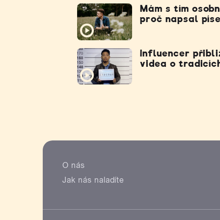
Mám s tím osobn
proč napsal píse
Influencer přibl
videa o tradicíc
O nás
Jak nás naladíte