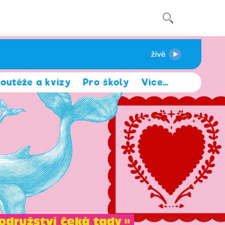
outěže a kvízy
Pro školy
Více
…