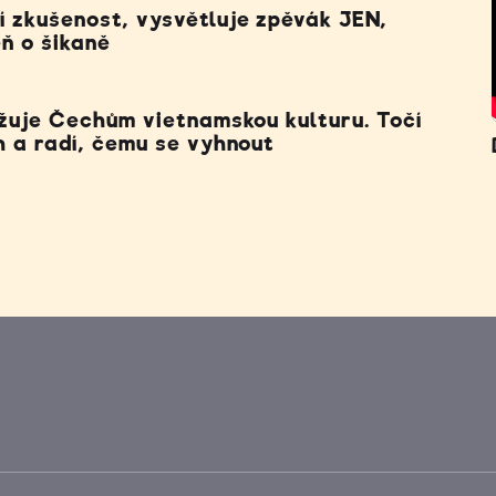
í zkušenost, vysvětluje zpěvák JEN,
ň o šikaně
ižuje Čechům vietnamskou kulturu. Točí
h a radí, čemu se vyhnout