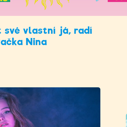
 své vlastní já, radí
ačka Nina