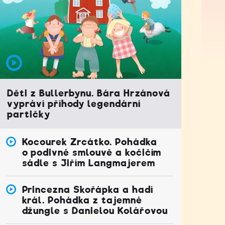
Děti z Bullerbynu. Bára Hrzánová
vypráví příhody legendární
partičky
Kocourek Zrcátko. Pohádka
o podivné smlouvě a kočičím
sádle s Jiřím Langmajerem
Princezna Skořápka a hadí
král. Pohádka z tajemné
džungle s Danielou Kolářovou