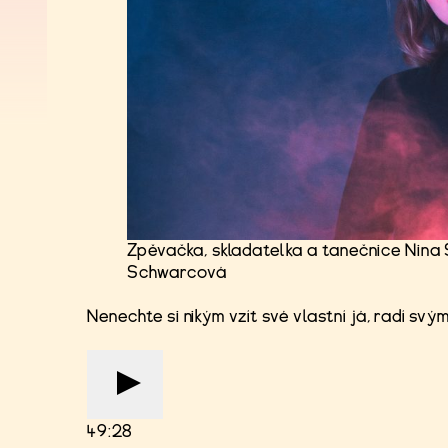
Zpěvačka, skladatelka a tanečnice Nina 
Schwarcová
Nenechte si nikým vzít své vlastní já, radí s
49:28