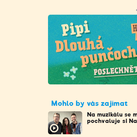
Mohlo by vás zajímat
Na muzikálu se mi
pochvaluje si N