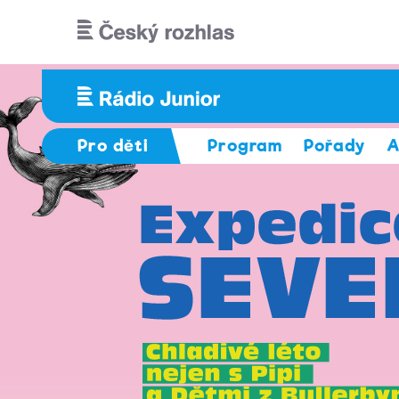
Přejít k hlavnímu obsahu
Pro děti
Program
Pořady
A