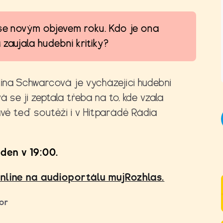
 se novým objevem roku. Kdo je ona
 zaujala hudební kritiky?
ina Schwarcová je vycházející hudební
se jí zeptala třeba na to, kde vzala
právě teď soutěží i v Hitparádě Rádia
den v 19:00.
online na audioportálu mujRozhlas.
or