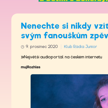
Nenechte si nikdy vzít
svým fanouškům zpěv
9. prosinec 2020
Klub Rádia Junior
Největší audioportál na českém internetu