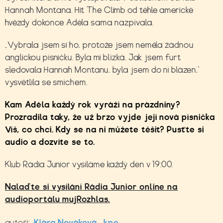
Hannah Montana. Hit The Climb od téhle americké
hvězdy dokonce Adéla sama nazpívala.
„Vybrala jsem si ho, protože jsem neměla žádnou
anglickou písničku. Byla mi blízká. Jak jsem furt
sledovala Hannah Montanu, byla jsem do ní blázen,“
vysvětlila se smíchem.
Kam Adéla každý rok vyráží na prázdniny?
Prozradila taky, že už brzo vyjde její nová písnička
Víš, co chci. Kdy se na ni můžete těšit? Pusťte si
audio a dozvíte se to.
Klub Rádia Junior vysíláme každý den v 19:00.
Nalaďte si vysílání Rádia Junior online na
audioportálu mujRozhlas.
autoři:
Klára Nováková
,
kpe