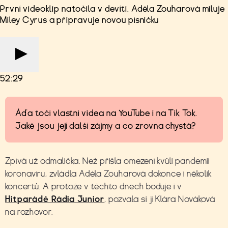
První videoklip natočila v devíti. Adéla Zouharová miluje
Miley Cyrus a připravuje novou písničku
52:29
Áďa točí vlastní videa na YouTube i na Tik Tok.
Jaké jsou její další zájmy a co zrovna chystá?
Zpívá už odmalička. Než přišla omezení kvůli pandemii
koronaviru, zvládla Adéla Zouharová dokonce i několik
koncertů. A protože v těchto dnech boduje i v
Hitparádě Rádia Junior
, pozvala si ji Klára Nováková
na rozhovor.