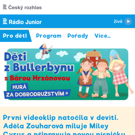
Přejít k hlavnímu obsahu
Pro děti
Program
Pořady
Více
…
První videoklip natočila v devíti.
Adéla Zouharová miluje Miley
Cyrus a připravuje novou písničku