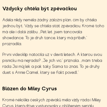
Vždycky chtěla být zpěvačkou
Adéla nikdy neměla žádný záložní plán, čím by chtěla
jednou být. Vždy se chtěla stát zpěvačkou. Kromě toho
má ale i další zálibu. „P
ět let jsem tancovala
showdance. To je druh tance, který má příběh,“
prozradila
.
První videoklip natočila už v devíti letech. A kterou svou
písničku má nejradši? „Je jich víc,“ přiznala, „mám třeba
ráda Jsi můj lék a pak taky Sama to znáš. To je druhý
duet s Annie Camel, který se fakt povedl.“
Blázen do Miley Cyrus
Kromě několika českých zpěváků měla vždy ráda i
Miley
Cyrus, která dříve vystupovala v oblíbeném seriálu