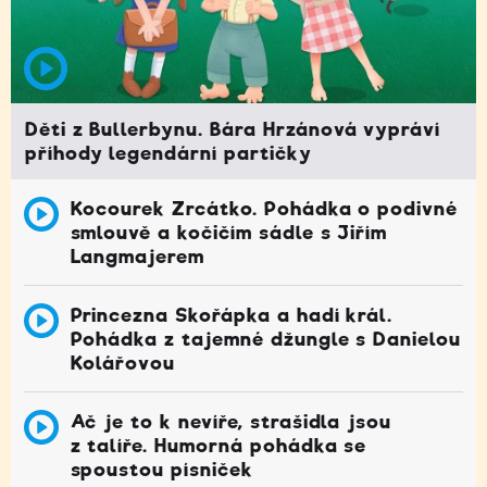
Děti z Bullerbynu. Bára Hrzánová vypráví
příhody legendární partičky
Kocourek Zrcátko. Pohádka o podivné
smlouvě a kočičím sádle s Jiřím
Langmajerem
Princezna Skořápka a hadí král.
Pohádka z tajemné džungle s Danielou
Kolářovou
Ač je to k nevíře, strašidla jsou
z talíře. Humorná pohádka se
spoustou písniček