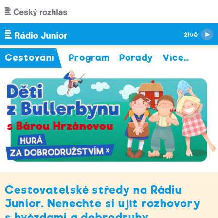
Přejít k hlavnímu obsahu
Cestování
Program
Pořady
Více
…
Cestovatelské středy na Rádiu
Junior. Nenechte si ujít rozhovory
s hvězdami a dobrodruhy