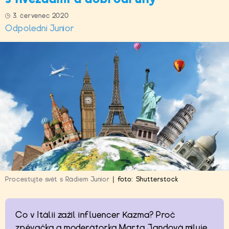
3. červenec 2020
Odpolední Junior
Procestujte svět s Rádiem Junior
|
foto:
Shutterstock
Co v Itálii zažil influencer Kazma? Proč
zpěvačka a moderátorka Marta Jandová miluje