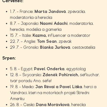
Červenec:
1. 7.
–
Francie:
Marta Jandová
,
zpěvačka,
moderátorka a herečka
8. 7.
–
Japonsko:
Naomi Adach
i
,
moderátorka,
herečka, modelka a gamerka
15. 7.
–
Itálie:
Kazma,
influencer a moderátor
22. 7.
–
Anglie:
Tom Sean
,
zpěvák
29. 7.
–
Grónsko:
Blanka Jurková
,
cestovatelka
Srpen:
5. 8. – Egypt:
Pavel Onderka
, egyptolog
12. 8. – Švýcarsko:
Zdeněk Pohlreich,
šéfkuchař,
tvář pořadu Ano, šéfe!
19. 8. – Mexiko:
Jan Révai a Pavel Liška
, herci a
Vandráci, kteří na motorkách projeli Střední
Ameriku
26. 8. – Česko:
Dana Morávková
, herečka