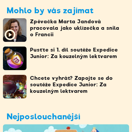
Mohlo by vás zajímat
Zpěvačka Marta Jandová
pracovala jako uklízečka a snila
o Francii
Pusťte si 1. díl soutěže Expedice
Junior: Za kouzelným lektvarem
Chcete vyhrát? Zapojte se do
soutěže Expedice Junior: Za
kouzelným lektvarem
Nejposlouchanější