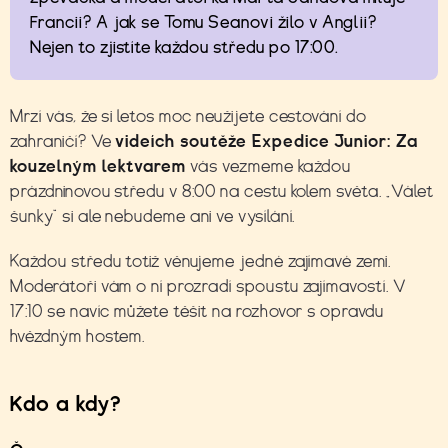
Francii? A jak se Tomu Seanovi žilo v Anglii?
Nejen to zjistíte každou středu po 17:00.
Mrzí vás, že si letos moc neužijete cestování do
zahraničí? Ve
videích soutěže Expedice Junior: Za
kouzelným lektvarem
vás vezmeme každou
prázdninovou středu v 8:00 na cestu kolem světa. „Válet
šunky“ si ale nebudeme ani ve vysílání.
Každou středu totiž věnujeme jedné zajímavé zemi.
Moderátoři vám o ní prozradí spoustu zajímavostí. V
17:10 se navíc můžete těšit na rozhovor s opravdu
hvězdným hostem.
Kdo a kdy?