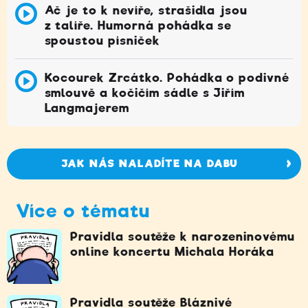
Ač je to k nevíře, strašidla jsou
z talíře. Humorná pohádka se
spoustou písniček
Kocourek Zrcátko. Pohádka o podivné
smlouvě a kočičím sádle s Jiřím
Langmajerem
JAK NÁS NALADÍTE NA DABU
Více o tématu
Pravidla soutěže k narozeninovému
online koncertu Michala Horáka
Pravidla soutěže Bláznivé