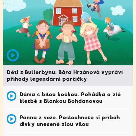
Děti z Bullerbynu. Bára Hrzánová vypráví
příhody legendární partičky
Dáma s bílou kočkou. Pohádka o zlé
kletbě s Blankou Bohdanovou
Panna z věže. Poslechněte si příběh
dívky unesené zlou vílou