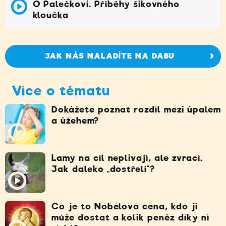
O Palečkovi. Příběhy šikovného
kloučka
JAK NÁS NALADÍTE NA DABU
Více o tématu
Dokážete poznat rozdíl mezi úpalem
a úžehem?
Lamy na cíl neplivají, ale zvrací.
Jak daleko „dostřelí“?
Co je to Nobelova cena, kdo ji
může dostat a kolik peněz díky ní