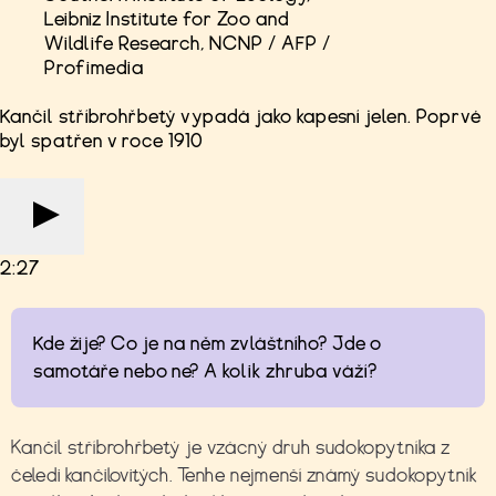
Leibniz Institute for Zoo and
Wildlife Research, NCNP / AFP /
Profimedia
Kančil stříbrohřbetý vypadá jako kapesní jelen. Poprvé
byl spatřen v roce 1910
2:27
Kde žije? Co je na něm zvláštního? Jde o
samotáře nebo ne? A kolik zhruba váží?
Kančil stříbrohřbetý je vzácný druh sudokopytníka z
čeledi kančilovitých. Tenhe nejmenší známý sudokopytník