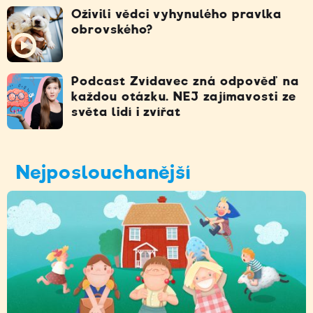
Oživili vědci vyhynulého pravlka
obrovského?
Podcast Zvídavec zná odpověď na
každou otázku. NEJ zajímavosti ze
světa lidí i zvířat
Nejposlouchanější