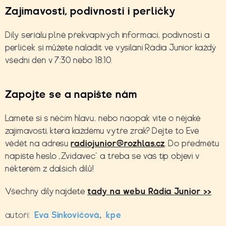
Zajímavosti, podivnosti i perličky
Díly seriálu plné překvapivých informací, podivností a
perliček si můžete naladit ve vysílání Rádia Junior každý
všední den v 7:30 nebo 18:10.
Zapojte se a napište nám
Lámete si s něčím hlavu, nebo naopak víte o nějaké
zajímavosti, která každému vytře zrak? Dejte to Evě
vědět na adresu
radiojunior@rozhlas.cz
. Do předmětu
napište heslo „Zvídavec“ a třeba se váš tip objeví v
některém z dalších dílů!
Všechny díly najdete
tady na webu Rádia Junior >>
autoři:
Eva Sinkovičová
,
kpe