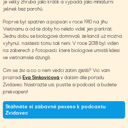
je velký zhruba jako králík a vypadá jako miniaturní
jelínek bez parohů.
Poprvé byl spatřen a popsán v roce 1910 na jihu
Vietnamu a od té doby ho někdo viděl jen párkrát.
Jednu dobu se biologové domnívali, že kančil už možná
vyhynul, naštěstí tomu tak není. V roce 2018 byl viděn
na záběrech z fotopastí, které biologové umístili kdesi
ve vietnamské džungli.
Čím se živí a co o něm vědci zatím zjistili? Víc vám
prozradí
Eva Sinkovičová
v dalším díle pořadu
Zvídavec. Nastražte uši, pusťte si podcast a budete
překvapení!
Stáhněte si zábavné pexeso k podcastu
Zvídavec