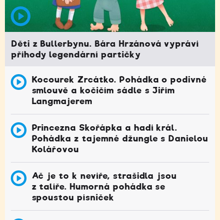
Děti z Bullerbynu. Bára Hrzánová vypráví
příhody legendární partičky
Kocourek Zrcátko. Pohádka o podivné
smlouvě a kočičím sádle s Jiřím
Langmajerem
Princezna Skořápka a hadí král.
Pohádka z tajemné džungle s Danielou
Kolářovou
Ač je to k nevíře, strašidla jsou
z talíře. Humorná pohádka se
spoustou písniček