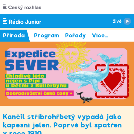
Přejít k hlavnímu obsahu
Příroda
Program
Pořady
Více
…
Kančil stříbrohřbetý vypadá jako
kapesní jelen. Poprvé byl spatřen
v roce 1910