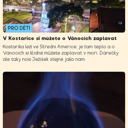
PRO DĚTI
V Kostarice si můžete o Vánocích zaplavat
Kostarika leží ve Střední Americe, je tam teplo a o
Vánocích si klidně můžete zaplavat v moři. Dárečky
ale taky nosí Ježíšek stejně jako nám.