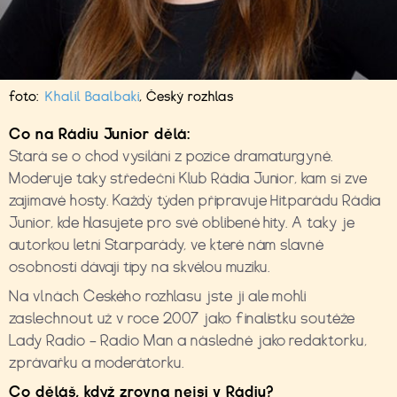
foto:
Khalil Baalbaki
,
Český rozhlas
Co na Rádiu Junior dělá:
Stará se o chod vysílání z pozice dramaturgyně.
Moderuje taky středeční Klub Rádia Junior, kam si zve
zajímavé hosty. Každý týden připravuje Hitparádu Rádia
Junior, kde hlasujete pro své oblibené hity. A taky je
autorkou letní Starparády, ve které nám slavné
osobnosti dávají tipy na skvělou muziku.
Na vlnách Českého rozhlasu jste ji ale mohli
zaslechnout už v roce 2007 jako finalistku soutěže
Lady Radio – Radio Man a následně jako redaktorku,
zprávařku a moderátorku.
Co děláš, když zrovna nejsi v Rádiu?