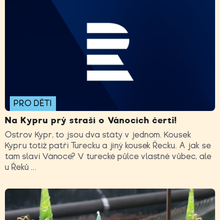
PRO DĚTI
Na Kypru prý straší o Vánocích čerti!
Ostrov Kypr, to jsou dva státy v jednom. Kousek
Kypru totiž patří Turecku a jiný kousek Řecku. A jak se
tam slaví Vánoce? V turecké půlce vlastně vůbec, ale
u Řeků ...