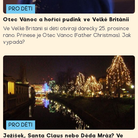
PRO DĚTI
Otec Vánoc a hořící pudink ve Velké Británii
Ve Velké Británii si děti otvírají dárečky 25. prosince
ráno. Přinese je Otec Vánoc (Father Christmas). Jak
vypadá?
PRO DĚTI
Ježíšek, Santa Claus nebo Děda Mráz? Ve