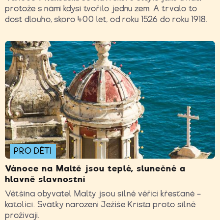
protože s námi kdysi tvořilo jednu zem. A trvalo to
dost dlouho, skoro 400 let, od roku 1526 do roku 1918.
PRO DĚTI
Vánoce na Maltě jsou teplé, slunečné a
hlavně slavnostní
Většina obyvatel Malty jsou silně věřící křesťané –
katolíci. Svátky narození Ježíše Krista proto silně
prožívají.