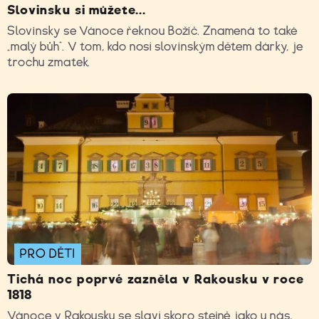
Slovinsku si můžete...
Slovinsky se Vánoce řeknou Božič. Znamená to také
„malý bůh“. V tom, kdo nosí slovinským dětem dárky, je
trochu zmatek.
PRO DĚTI
Tichá noc poprvé zazněla v Rakousku v roce
1818
Vánoce v Rakousku se slaví skoro stejně jako u nás,