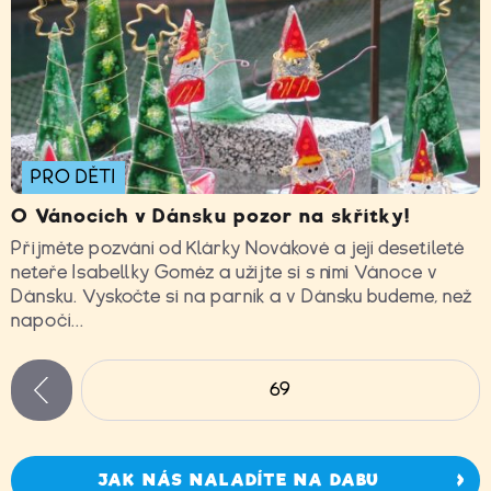
PRO DĚTI
O Vánocích v Dánsku pozor na skřítky!
Přijměte pozvání od Klárky Novákové a její desetileté
neteře Isabellky Goméz a užijte si s nimi Vánoce v
Dánsku. Vyskočte si na parník a v Dánsku budeme, než
napočí...
Stránky
69
zí
JAK NÁS NALADÍTE NA DABU