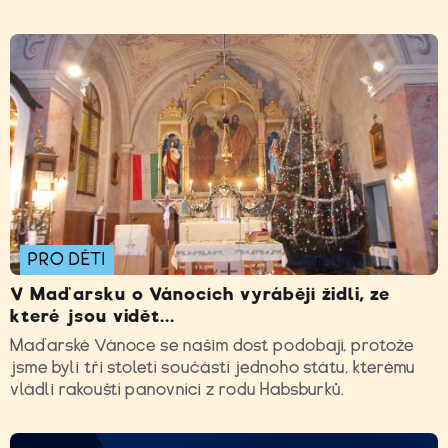
PRO DĚTI
V Maďarsku o Vánocích vyrábějí židli, ze
které jsou vidět...
Maďarské Vánoce se našim dost podobají, protože
jsme byli tři století součástí jednoho státu, kterému
vládli rakouští panovníci z rodu Habsburků.