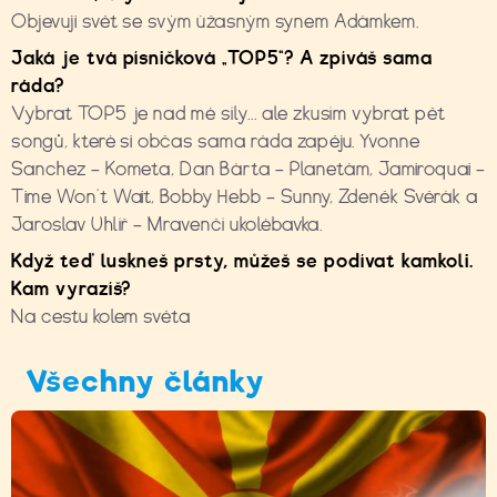
Objevuji svět se svým úžasným synem Adámkem.
Jaká je tvá písničková „TOP5“? A zpíváš sama
ráda?
Vybrat TOP5 je nad mé síly... ale zkusím vybrat pět
songů, které si občas sama ráda zapěju. Yvonne
Sanchez – Kometa, Dan Bárta – Planetám, Jamiroquai –
Time Won´t Wait, Bobby Hebb – Sunny, Zdeněk Svěrák a
Jaroslav Uhlíř – Mravenčí ukolébavka.
Když teď luskneš prsty, můžeš se podívat kamkoli.
Kam vyrazíš?
Na cestu kolem světa
Všechny články