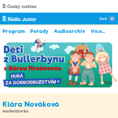
Přejít k hlavnímu obsahu
Program
Pořady
Audioarchiv
Více
…
Klára Nováková
moderátorka