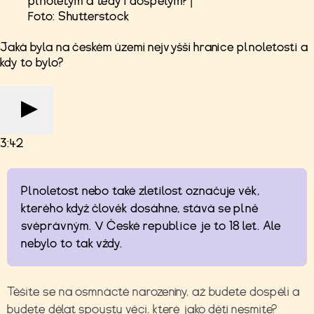
plnoletým a tedy i dospělým? |
Foto: Shutterstock
Jaká byla na českém území nejvyšší hranice plnoletosti a
kdy to bylo?
3:42
Plnoletost nebo také zletilost označuje věk,
kterého když člověk dosáhne, stává se plně
svéprávným. V České republice je to 18 let. Ale
nebylo to tak vždy.
Těšíte se na osmnácté narozeniny, až budete dospělí a
budete dělat spoustu věcí, které jako děti nesmíte?