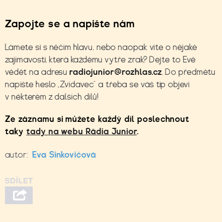
Zapojte se a napište nám
Lámete si s něčím hlavu, nebo naopak víte o nějaké
zajímavosti, která každému vytře zrak? Dejte to Evě
vědět na adresu
radiojunior@rozhlas.cz
. Do předmětu
napište heslo „Zvídavec“ a třeba se váš tip objeví
v některém z dalších dílů!
Ze záznamu si můžete každý díl poslechnout
taky
tady na webu Rádia Junior
.
autor:
Eva Sinkovičová