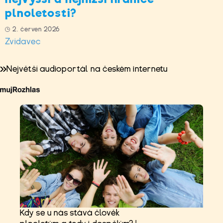
plnoletosti?
2. červen 2026
Zvídavec
Největší audioportál na českém internetu
Kdy se u nás stává člověk