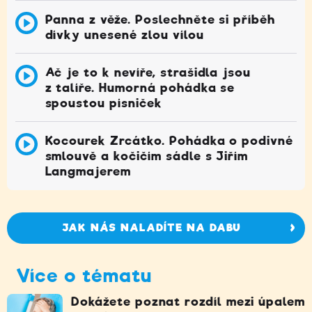
Panna z věže. Poslechněte si příběh
dívky unesené zlou vílou
Ač je to k nevíře, strašidla jsou
z talíře. Humorná pohádka se
spoustou písniček
Kocourek Zrcátko. Pohádka o podivné
smlouvě a kočičím sádle s Jiřím
Langmajerem
JAK NÁS NALADÍTE NA DABU
Více o tématu
Dokážete poznat rozdíl mezi úpalem