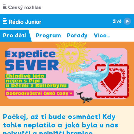
Přejít k hlavnímu obsahu
Pro děti
Program
Pořady
Více
…
Počkej, až ti bude osmnáct! Kdy
tohle neplatilo a jaká byla u nás
nejvyšší a nejnižší hranice