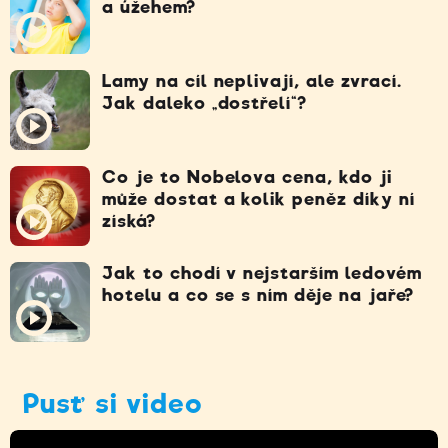
a úžehem?
Lamy na cíl neplivají, ale zvrací.
Jak daleko „dostřelí“?
Co je to Nobelova cena, kdo ji
může dostat a kolik peněz díky ní
získá?
Jak to chodí v nejstarším ledovém
hotelu a co se s ním děje na jaře?
Pusť si video