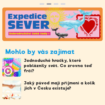
Mohlo by vás zajímat
Jednoduché hračky, které
pobláznily svět. Co zrovna teď
frčí?
Jaký původ mají příjmení a kolik
jich v Česku existuje?