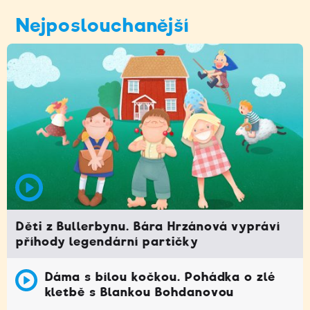
Nejposlouchanější
Děti z Bullerbynu. Bára Hrzánová vypráví
příhody legendární partičky
Dáma s bílou kočkou. Pohádka o zlé
kletbě s Blankou Bohdanovou