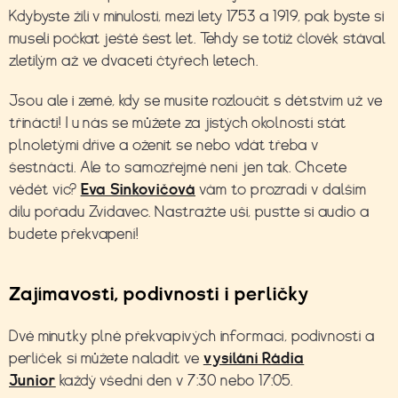
Kdybyste žili v minulosti, mezi lety 1753 a 1919, pak byste si
museli počkat ještě šest let. Tehdy se totiž člověk stával
zletilým až ve dvaceti čtyřech letech.
Jsou ale i země, kdy se musíte rozloučit s dětstvím už ve
třinácti! I u nás se můžete za jistých okolností stát
plnoletými dříve a oženit se nebo vdát třeba v
šestnácti. Ale to samozřejmě není jen tak. Chcete
vědět víc?
Eva Sinkovičová
vám to prozradí v dalším
dílu
pořadu Zvídavec. Nastražte uši, pusťte si audio a
budete překvapení!
Zajímavosti, podivnosti i perličky
Dvě minutky plné překvapivých informací, podivností a
perliček si můžete naladit ve
vysílání Rádia
Junior
každý všední den v 7:30 nebo 17:05.