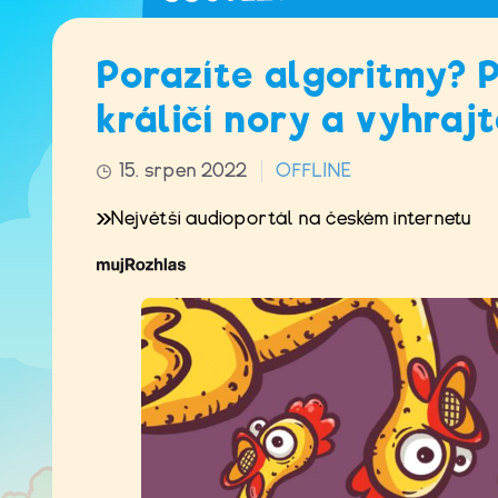
Porazíte algoritmy? 
králičí nory a vyhraj
15. srpen 2022
OFFLINE
Největší audioportál na českém internetu