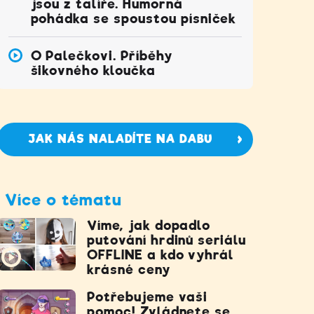
jsou z talíře. Humorná
pohádka se spoustou písniček
O Palečkovi. Příběhy
šikovného kloučka
JAK NÁS NALADÍTE NA DABU
Více o tématu
Víme, jak dopadlo
putování hrdinů seriálu
OFFLINE a kdo vyhrál
krásné ceny
Potřebujeme vaši
pomoc! Zvládnete se