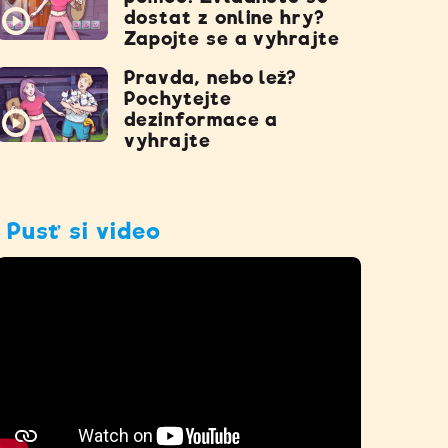
dostat z online hry?
Zapojte se a vyhrajte
Pravda, nebo lež?
Pochytejte
dezinformace a
vyhrajte
Pusť si video