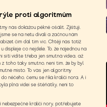
 Brýle proti algoritmům
tmy nás dokážou pěkně ošálit. Zjišťují,
jsme se na netu dívali a začnou nám
abízet čím dál tím víc. Chtějí nás totiž
 u displeje co nejdéle. To, že najednou na
ní síti vidíte třeba jen smutná videa, až
 z toho taky smutno, není tím, že by byl
mutné místo. To vás jen algoritmy
í do něčeho, čemu se říká králičí nora. A i
byla plná videí se štěňátky, není to
 i nebezpečné králičí nory, potřebujete