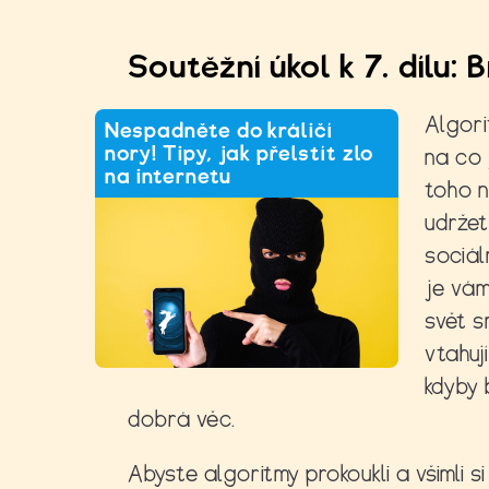
Soutěžní úkol k 7. dílu:
Algori
Nespadněte do králičí
nory! Tipy, jak přelstít zlo
na co 
na internetu
toho n
udržet
sociál
je vám
svět s
vtahuj
kdyby 
dobrá věc.
Abyste algoritmy prokoukli a všimli si