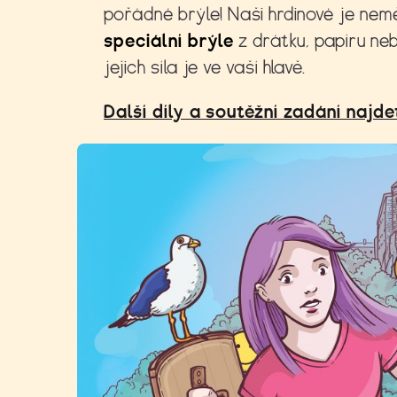
pořádné brýle! Naši hrdinové je neměl
speciální brýle
z drátku, papíru neb
jejich síla je ve vaší hlavě.
Další díly a soutěžní zadání najd