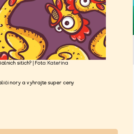
lních sítích? | Foto:
Kateřina
ličí nory a vyhrajte super ceny