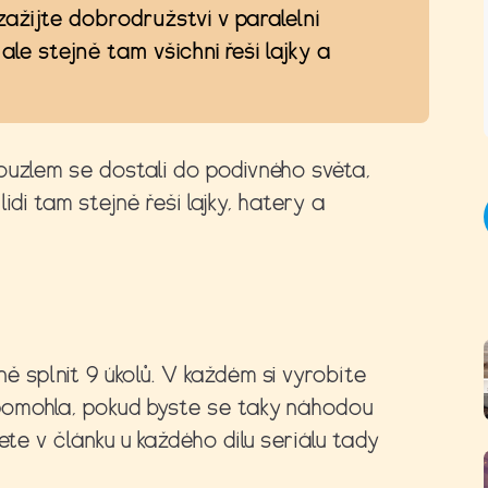
 zažijte dobrodružství v paralelní
 ale stejně tam všichni řeší lajky a
ouzlem se dostali do podivného světa,
 lidi tam stejně řeší lajky, hatery a
 splnit 9 úkolů. V každém si vyrobíte
pomohla, pokud byste se taky náhodou
ete v článku u každého dílu seriálu tady