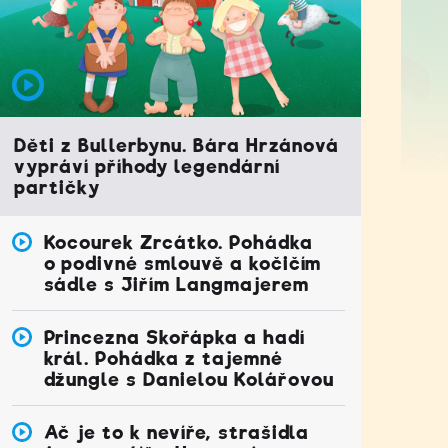
Děti z Bullerbynu. Bára Hrzánová
vypráví příhody legendární
partičky
Kocourek Zrcátko. Pohádka
o podivné smlouvě a kočičím
sádle s Jiřím Langmajerem
Princezna Skořápka a hadí
král. Pohádka z tajemné
džungle s Danielou Kolářovou
Ač je to k nevíře, strašidla