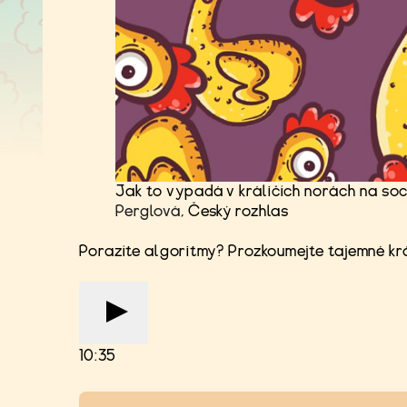
Jak to vypadá v králičích norách na sociá
Perglová
, Český rozhlas
Porazíte algoritmy? Prozkoumejte tajemné krá
10:35