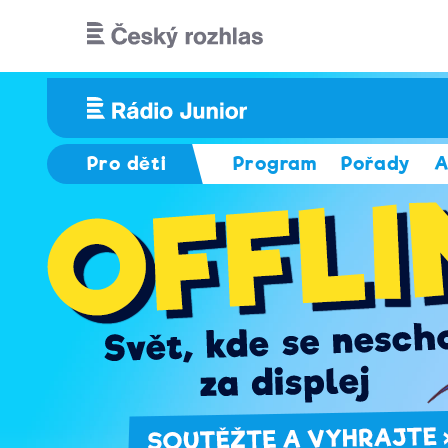
Přejít k hlavnímu obsahu
Pro děti
Program
Pořady
A