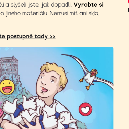
i a slyšeli jste, jak dopadli.
Vyrobte si
o jiného materiálu. Nemusí mít ani skla,
ete postupně tady >>