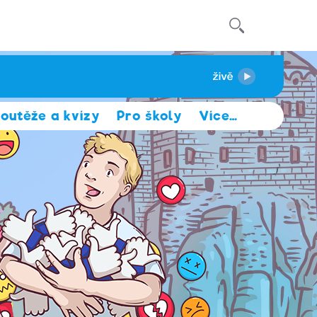
outěže a kvízy
Pro školy
Více
…