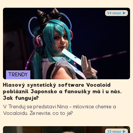
49 minut
TRENDY
Hlasový syntetický software Vocaloid
pobláznil Japonsko a fanoušky má i u nás.
Jak funguje?
V Trenduj se představí Nina – milovnice chemie a
Vocaloidu. Že nevíte, co to je?
33 minut