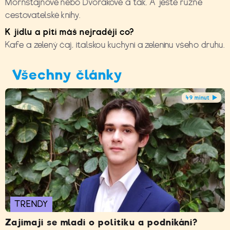
Mornštajnové nebo Dvořákové a tak. A ještě různé
cestovatelské knihy.
K jídlu a pití máš nejraději co?
Kafe a zelený čaj, italskou kuchyni a zeleninu všeho druhu.
Všechny články
49 minut
TRENDY
Zajímají se mladí o politiku a podnikání?