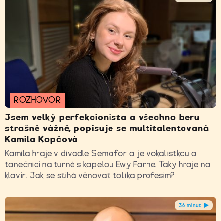
ROZHOVOR
Jsem velký perfekcionista a všechno beru
strašně vážně, popisuje se multitalentovaná
Kamila Kopčová
Kamila hraje v divadle Semafor a je vokalistkou a
tanečnicí na turné s kapelou Ewy Farné. Taky hraje na
klavír. Jak se stíhá věnovat tolika profesím?
36 minut