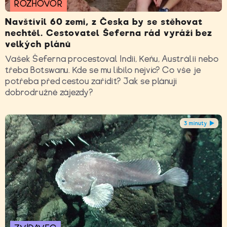
ROZHOVOR
Navštívil 60 zemí, z Česka by se stěhovat
nechtěl. Cestovatel Šeferna rád vyráží bez
velkých plánů
Vašek Šeferna procestoval Indii, Keňu, Austrálii nebo
třeba Botswanu. Kde se mu líbilo nejvíc? Co vše je
potřeba před cestou zařídit? Jak se plánují
dobrodružné zájezdy?
3 minuty