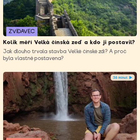
ZVÍDAVEC
Kolik měří Velká čínská zeď a kdo ji postavil?
Jak dlouho trvala stavba Velké čínské zdi? A proč
byla vlastně postavena?
36 minut