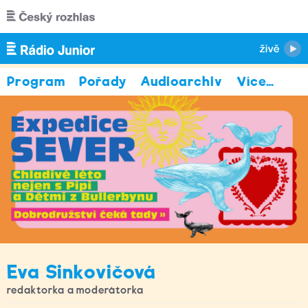
Přejít k hlavnímu obsahu
Program
Pořady
Audioarchiv
Více
…
Eva Sinkovičová
redaktorka a moderátorka