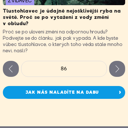
ZVÍDAVEC
Tlustohlavec je údajně nejošklivější ryba na
světě. Proč se po vytažení z vody změní
v obludu?
Proč se po ulovení změní na odpornou hroudu?
Podívejte se do článku, jak pak vypadá. A kde byste
vůbec tlustohlavce, o kterých toho věda stále mnoho
neví, našli?
Stránky
86
n
zí
JAK NÁS NALADÍTE NA DABU