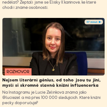
nedělat? Zeptali jsme se Elišky Il‘kaninové, ke které
chodí i známé osobnosti.
37 minut
ROZHOVOR
Nejsem literární génius, od toho jsou tu jiní,
myslí si skromně slavná knižní influencerka
Na Instagramu je Lucie Zelinková známá jako
@luciezel a má přes 100 000 sledujících. Které knížní
pecky doporučuje?