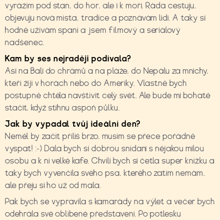
vyrážím pod stan, do hor, ale i k moři. Ráda cestuju,
objevuju nová místa, tradice a poznávám lidi. A taky si
hodně užívám spaní a jsem filmový a seriálový
nadšenec.
Kam by ses nejrad
ě
ji podívala?
Asi na Bali do chrámů a na pláže, do Nepálu za mnichy,
kteří žijí v horách nebo do Ameriky. Vlastně bych
postupně chtěla navštívit celý svět. Ale bude mi bohatě
stačit, když stihnu aspoň půlku.
Jak by vypadal tv
ů
j ideální den?
Neměl by začít příliš brzo, musím se přece pořádně
vyspat! :-) Dala bych si dobrou snídani s nějakou milou
osobu a k ní velké kafe. Chvíli bych si četla super knížku a
taky bych vyvenčila svého psa, kterého zatím nemám,
ale přeju si ho už od mala.
Pak bych se vypravila s kamarády na výlet a večer bych
odehrála své oblíbené představení. Po potlesku