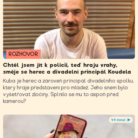
ROZHOVOR
Chtěl jsem jít k policii, teď hraju vrahy,
směje se herec a divadelní principál Koudela
Kuba je herec a zároveň principál divadelního spolku,
který hraje představení pro mládež. Jeho snem bylo
vyšetřovat zločiny. Splnilo se mu to aspoň před
kamerou?
49 minut