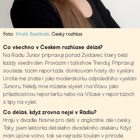
foto:
Khalil Baalbaki
,
Český rozhlas
Co všechno v Českém rozhlase d
ě
láš?
Na Rádiu Junior připravuji pořad Zvídavec, který běží
každý všední den. Provázím i talkshow Trenduj. Připravuji
soutěže, točím reportáže, domlouvám hosty do vysílání.
Určitě mě znáte i jako moderátorku odpoledního vysílání
Junioru. Někdy mne můžete slyšet i na Wavu jako
příležitostnou reportérku nebo na
Vltavě v reportážích
s tipy na výlet.
Co d
ě
l
áš
, kdy
ž
zrovna nejsi v R
á
diu?
Hraju v divadle, hlavně pro děti, v angličtině, ale i česky.
Taky jsem lektorka dětského divadelního ateliéru. Když
mám úplně volno, tak se nejradši toulám v přírodě,