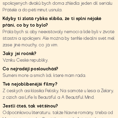
spokojených diváků bych doma zhlédla jeden díl seriálu
Přátelé a do pěti minut usnula.
Kdyby ti zlatá rybka slíbila, že ti splní n
ě
jaké
p
ř
ání, co by to bylo?
Přála bych si, aby neexistovaly nemoci a lidé byli v životě
šťastní a spokojení. Ale možná by tenhle ideální svět měl
zase jiné mouchy, co já vím.
Jaký jsi ročník?
Vzniku České republiky.
Co nejraději posloucháš?
Šumění moře a smích lidí, které mám ráda.
Tvé nejoblíbenější filmy?
Z českých asi klasika Pelíšky, Na samotě u lesa a Želary,
z cizích asi Life Is Beautiful a A Beautiful Mind.
Jestli čteš, tak většinou?
Odpočinkovou literaturu, takže hlavně romány, třeba od