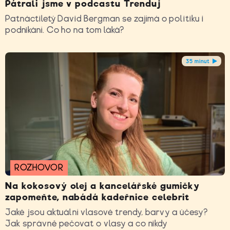
Pátrali jsme v podcastu Trenduj
Patnáctiletý David Bergman se zajímá o politiku i
podnikání. Co ho na tom láká?
35 minut
ROZHOVOR
Na kokosový olej a kancelářské gumičky
zapomeňte, nabádá kadeřnice celebrit
Jaké jsou aktuální vlasové trendy, barvy a účesy?
Jak správně pečovat o vlasy a co nikdy