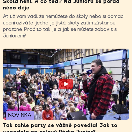
Škola není. A co teď? Na Junioru se pořád
něco děje
Ať už vám vadí, že nemůžete do školy, nebo si domácí
učení užíváte, jedno je jisté, školy zatím zůstanou
prázdné. Proč to tak je a jak se můžete zabavit s
Juniorem?
NOVINKA
Tak tahle party se vážně povedla! Jak to
vypadalo na oslavě Rádia Junior?