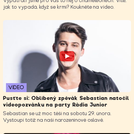
Vypátrali jsme pro vás to nej o chameleonech. Víte,
jak to vypadá, když se krmí? Koukněte na video.
VIDEO
Pusťte si: Oblíbený zpěvák Sebastian natočil
videopozvánku na party Rádia Junior
Sebastian se už moc těší na sobotu 29. února.
Vystoupí totiž na naší narozeninové oslavě.