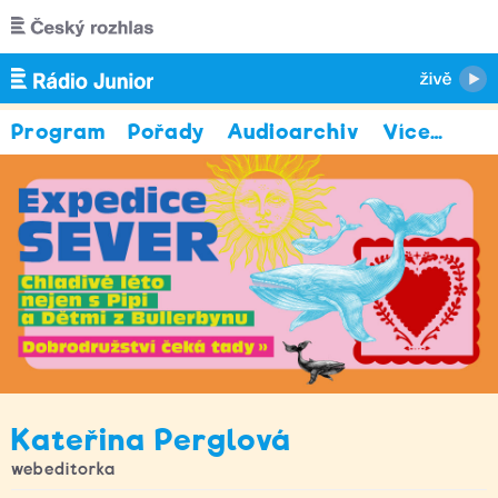
Přejít k hlavnímu obsahu
Program
Pořady
Audioarchiv
Více
…
Kateřina Perglová
webeditorka