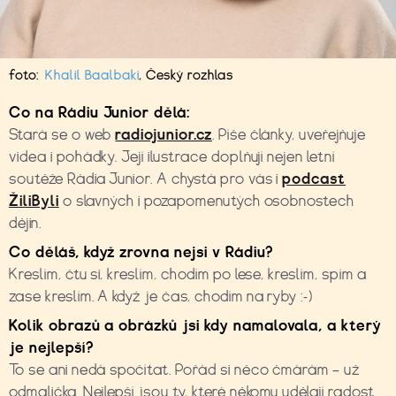
foto:
Khalil Baalbaki
,
Český rozhlas
Co na Rádiu Junior dělá:
Stará se o web
radiojunior.cz
. Píše články, uveřejňuje
videa i pohádky. Její ilustrace doplňují nejen letní
soutěže Rádia Junior. A chystá pro vás i
podcast
ŽiliByli
o slavných i pozapomenutých osobnostech
dějin.
Co děláš, když zrovna nejsi v Rádiu?
Kreslím, čtu si, kreslím, chodím po lese, kreslím, spím a
zase kreslím. A když je čas, chodím na ryby :-)
Kolik obrazů a obrázků jsi kdy namalovala, a který
je nejlepší?
To se ani nedá spočítat. Pořád si něco čmárám – už
odmalička. Nejlepší jsou ty, které někomu udělají radost.