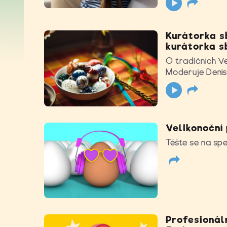
Kurátorka s
kurátorka s
O tradičních Ve
Moderuje Denis
Velikonoční 
Těšte se na spec
Profesionáln