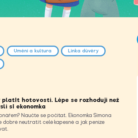
Umění a kultura
Linka důvěry
 platit hotovostí. Lépe se rozhodují než
slí si ekonomka
ionářem? Naučte se počítat. Ekonomka Simona
je dobré neutratit celé kapesné a jak peníze
vat.