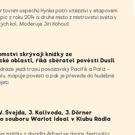
ortovním úspěchů Hynka patří vítězství v etapovém
c z roku 2014 a druhé místo z mistrovství světa v
ých kol. Moderuje Jiří Kohout
emství skrývají knížky ze
é oblasti, říká sběratel pověstí Dusil
dráze jezdí trasu posázavský Pacifik a Paříž –
elu, mapuje pověsti a pak je převede do hudebně
jetí.
. Švejda, J. Kalivoda, J. Dörner
ho souboru Wariot ideal v Klubu Rádia
ní zážitky z divadla Alfred ve dvoře, festivalů i