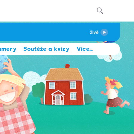
amery
Soutěže a kvízy
Více
…