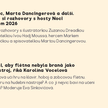
, Marta Dancingerová a další.
 si rozhovory s hosty Noci
em 2026
 rozhovory s ilustrátorkou Zuzanou Dreadkou
atelkou Ivou Hadj Moussa, hercem Markem
čkou a spisovatelkou Martou Dancingerovou.
i, aby flétna nebyla braná jako
troj, říká Karolína Vocelová
vá učí hru na klavír, hoboj a zobcovou flétnu.
u na hudební nástroje? A co ji nejvíc baví na učení
ů? Moderuje Eva Sinkovičová.