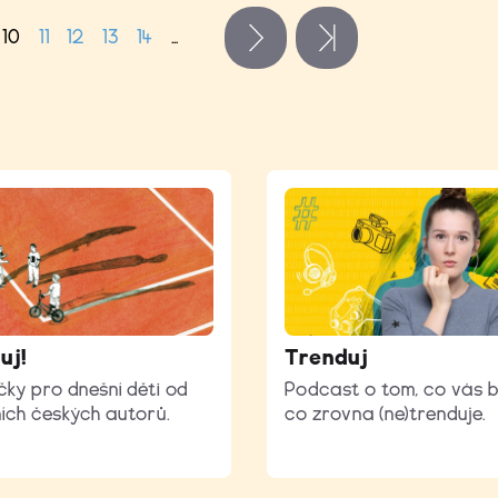
10
11
12
13
14
…
následující ›
poslední »
uj!
Trenduj
čky pro dnešní děti od
Podcast o tom, co vás b
ích českých autorů.
co zrovna (ne)trenduje.