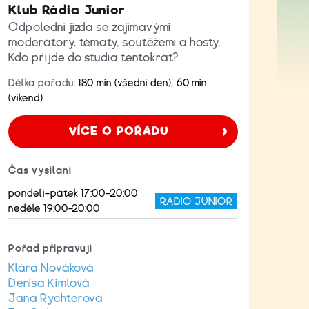
Klub Rádia Junior
Odpolední jízda se zajímavými
moderátory, tématy, soutěžemi a hosty.
Kdo přijde do studia tentokrát?
Délka pořadu:
180 min (všední den), 60 min
(víkend)
VÍCE O POŘADU
Čas vysílání
pondělí–pátek 17:00–20:00
RÁDIO JUNIOR
neděle 19:00–20:00
Pořad připravují
Klára Nováková
Denisa Kimlová
Jana Rychterová