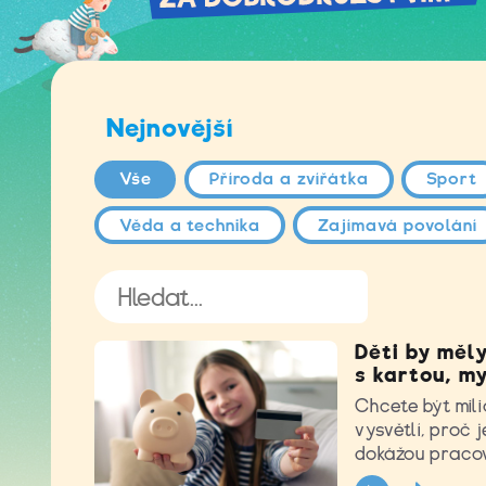
Nejnovější
Vše
Příroda a zvířátka
Sport
Věda a technika
Zajímavá povolání
Děti by měly
s kartou, my
Chcete být mil
vysvětlí, proč 
dokážou praco