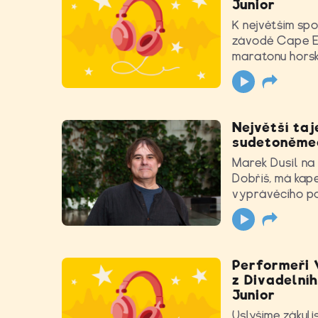
Junior
K největším sp
závodě Cape Epi
maratonu horsk
Největší taj
sudetoněmeck
Marek Dusil na 
Dobříš, má kap
vyprávěcího po
Performeři V
z Divadelní
Junior
Uslyšíme zákulis