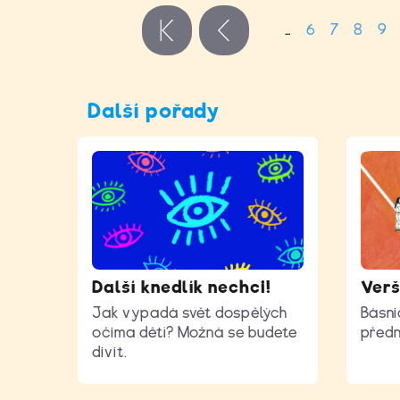
Stránky
…
6
7
8
9
« první
‹ předchozí
Další pořady
Další knedlík nechci!
Verš
Jak vypadá svět dospělých
Básni
očima dětí? Možná se budete
předn
divit.