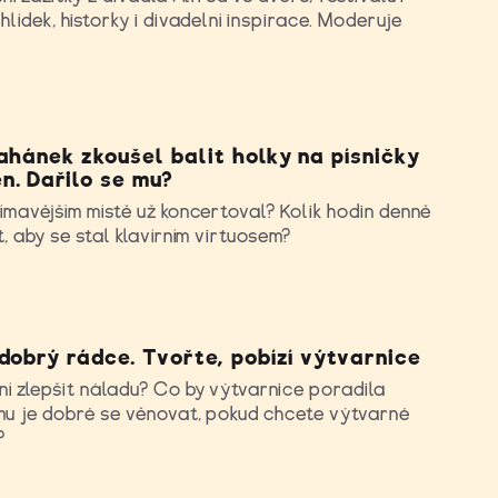
hlídek, historky i divadelní inspirace. Moderuje
.
ahánek zkoušel balit holky na písničky
n. Dařilo se mu?
ímavějším místě už koncertoval? Kolik hodin denně
t, aby se stal klavírním virtuosem?
dobrý rádce. Tvořte, pobízí výtvarnice
í zlepšit náladu? Co by výtvarnice poradila
mu je dobré se věnovat, pokud chcete výtvarné
?