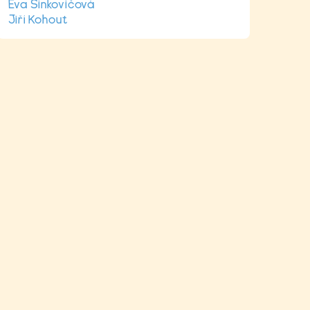
Eva Sinkovičová
Jiří Kohout