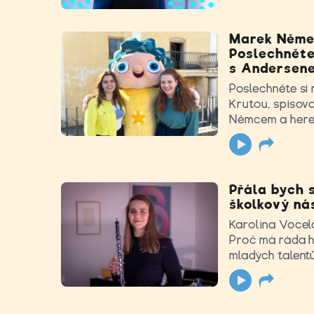
Marek Němec
Poslechněte
s Andersen
Poslechněte si
Krutou, spisov
Němcem a here
Přála bych s
školkový nás
Karolína Vocelo
Proč má ráda hr
mladých talent