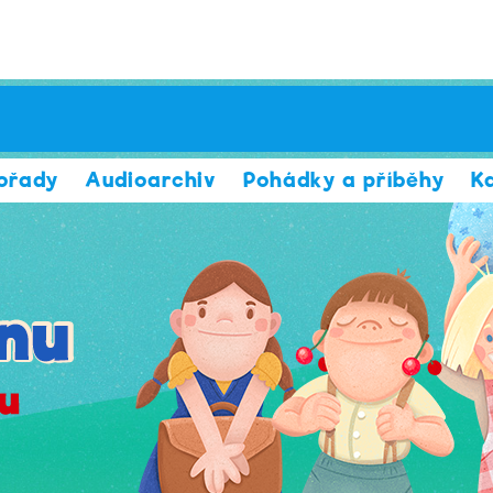
ořady
Audioarchiv
Pohádky a příběhy
K