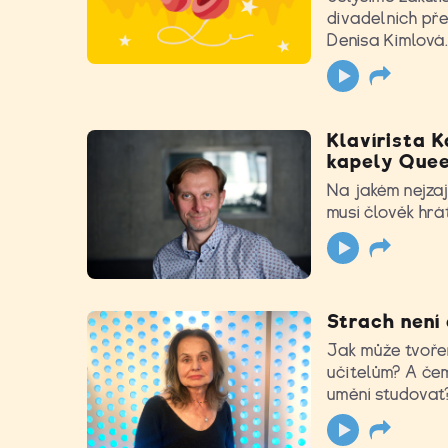
divadelních pře
Denisa Kimlová
Klavírista K
kapely Quee
Na jakém nejzaj
musí člověk hrá
Strach není 
Jak může tvořen
učitelům? A če
umění studovat