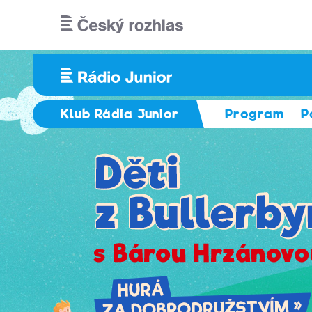
Přejít k hlavnímu obsahu
Klub Rádia Junior
Program
P