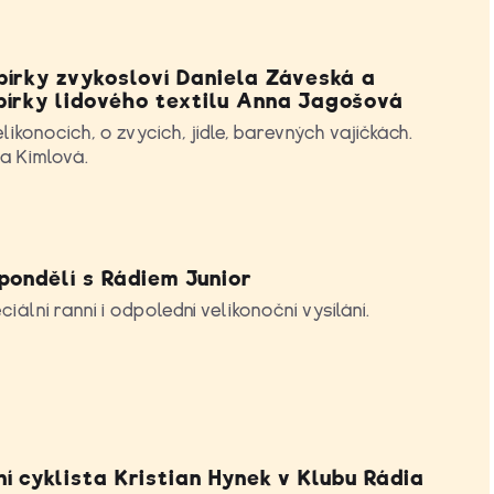
bírky zvykosloví Daniela Záveská a
bírky lidového textilu Anna Jagošová
likonocích, o zvycích, jídle, barevných vajíčkách.
a Kimlová.
pondělí s Rádiem Junior
iální ranní i odpolední velikonoční vysílání.
í cyklista Kristian Hynek v Klubu Rádia