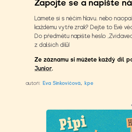
Zapojte se a napište n
Lámete si s něčím hlavu, nebo naopak
každému vytře zrak? Dejte to Evě vě
Do předmětu napište heslo „Zvídavec
z dalších dílů!
Ze záznamu si můžete každý díl p
Junior
.
autoři:
Eva Sinkovičová
,
kpe