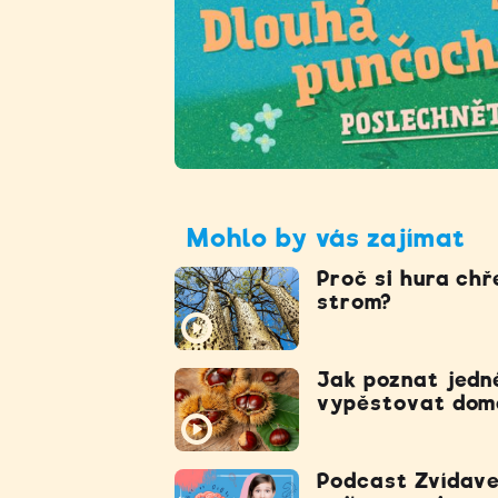
Mohlo by vás zajímat
Proč si hura chř
strom?
Jak poznat jedné
vypěstovat dom
Podcast Zvídave