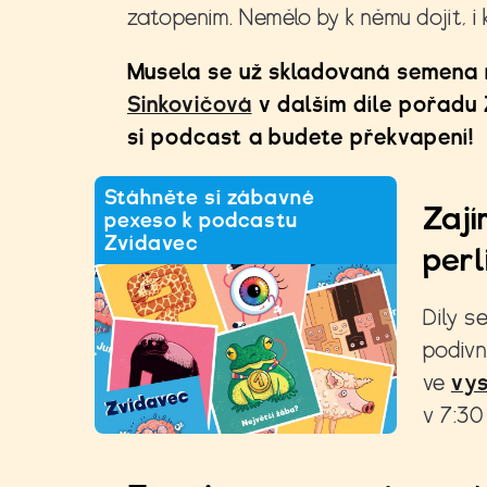
zatopením. Nemělo by k němu dojít, i 
Musela se už skladovaná semena 
Sinkovičová
v dalším díle pořadu 
si podcast a budete překvapení!
Stáhněte si zábavné
Zají
pexeso k podcastu
Zvídavec
perl
Díly s
podivn
ve
vys
v 7:30