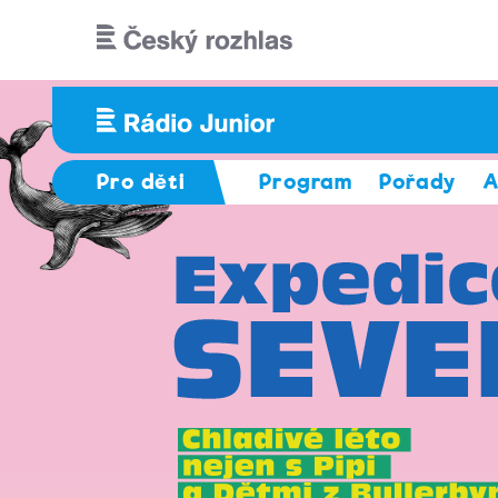
Přejít k hlavnímu obsahu
Pro děti
Program
Pořady
A