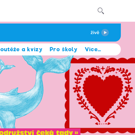
outěže a kvízy
Pro školy
Více
…