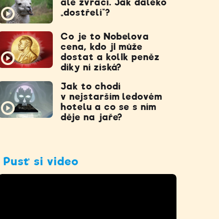
ale zvrací. Jak daleko
„dostřelí“?
Co je to Nobelova
cena, kdo ji může
dostat a kolik peněz
díky ní získá?
Jak to chodí
v nejstarším ledovém
hotelu a co se s ním
děje na jaře?
Pusť si video