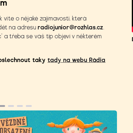
ám
 víte o nějaké zajímavosti, která
dět na adresu
radiojunior@rozhlas.cz
.
“ a třeba se váš tip objeví v některém
oslechnout taky
tady na webu Rádia