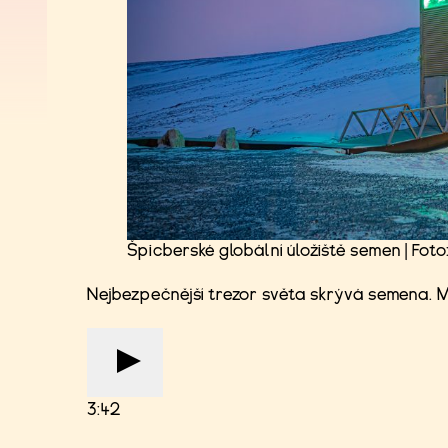
Špicberské globální úložiště semen | Fot
Nejbezpečnější trezor světa skrývá semena. M
3:42