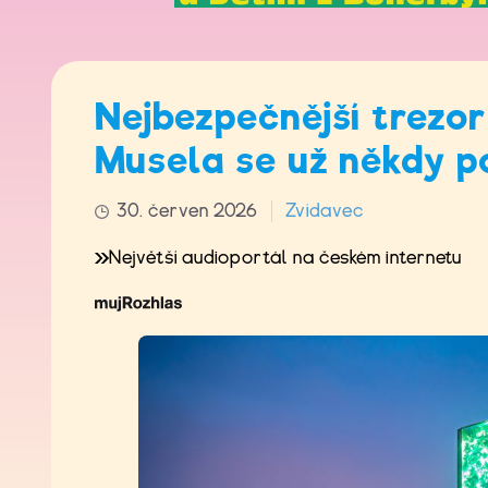
Nejbezpečnější trezo
Musela se už někdy p
30. červen 2026
Zvídavec
Největší audioportál na českém internetu