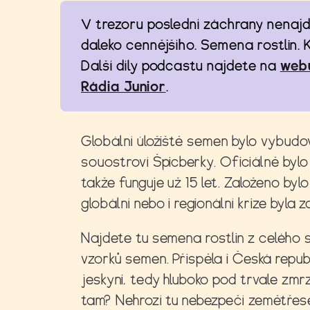
V trezoru poslední záchrany nenajd
daleko cennějšího. Semena rostlin.
Další díly podcastu najdete na
webu
Rádia Junior
.
Globální úložiště semen bylo vybud
souostroví Špicberky. Oficiálně byl
takže funguje už 15 let. Založeno byl
globální nebo i regionální krize byla
Najdete tu semena rostlin z celého s
vzorků semen. Přispěla i Česká repu
jeskyni, tedy hluboko pod trvale zm
tam?
Nehrozí tu nebezpečí zemětřes