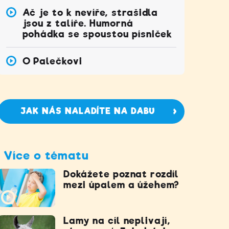
Ač je to k nevíře, strašidla
jsou z talíře. Humorná
pohádka se spoustou písniček
O Palečkovi
JAK NÁS NALADÍTE NA DABU
Více o tématu
Dokážete poznat rozdíl
mezi úpalem a úžehem?
Lamy na cíl neplivají,