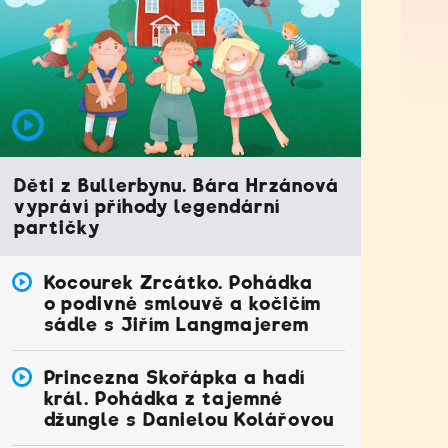
Děti z Bullerbynu. Bára Hrzánová
vypráví příhody legendární
partičky
Kocourek Zrcátko. Pohádka
o podivné smlouvě a kočičím
sádle s Jiřím Langmajerem
Princezna Skořápka a hadí
král. Pohádka z tajemné
džungle s Danielou Kolářovou