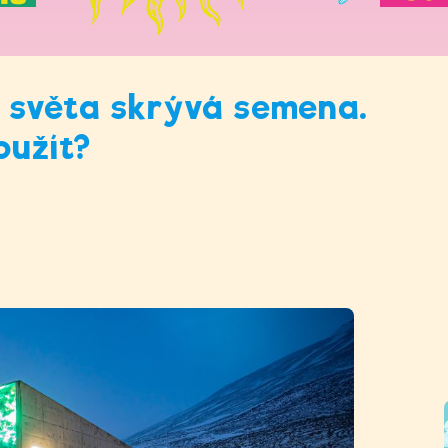
r světa skrývá semena.
oužít?