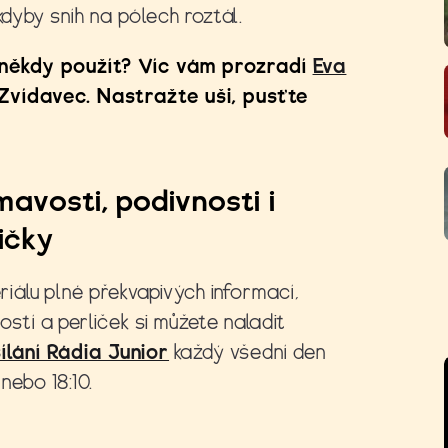
kdyby sníh na pólech roztál.
někdy použít? Víc vám prozradí
Eva
Zvídavec. Nastražte uši, pusťte
mavosti, podivnosti i
ičky
eriálu plné překvapivých informací,
ostí a perliček si můžete naladit
ílání Rádia Junior
každý všední den
 nebo 18:10.