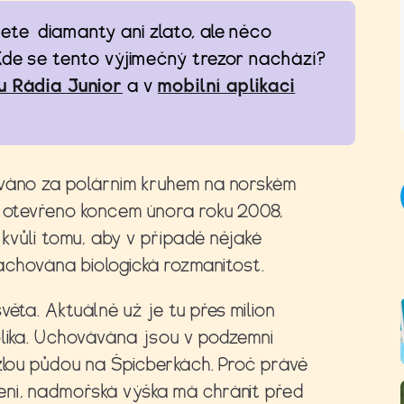
ete diamanty ani zlato, ale něco
 Kde se tento výjimečný trezor nachází?
 Rádia Junior
a v
mobilní aplikaci
ováno za polárním kruhem na norském
o otevřeno koncem února roku 2008,
o kvůli tomu, aby v případě nějaké
 zachována biologická rozmanitost.
věta. Aktuálně už je tu přes milion
blika. Uchovávána jsou v podzemní
rzlou půdou na Špicberkách. Proč právě
ení, nadmořská výška má chránit před