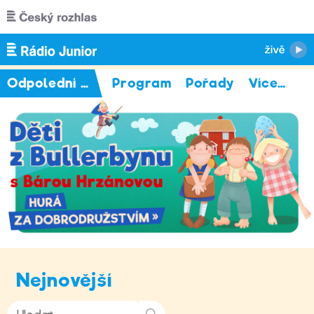
Přejít k hlavnímu obsahu
Odpolední Junior
Program
Pořady
Více
…
Nejnovější