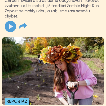
Chrčení, kvílení a strašidelné oddychování. Takovou
zvukovou kulisu nabídl již tradiční Zombie Night Run.
Zapojit se mohly i děti, a tak jsme tam nesměli
chybět.
REPORTÁŽ