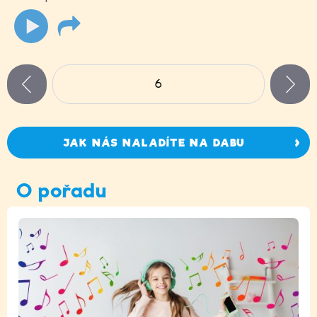
Stránky
6
n
zí
JAK NÁS NALADÍTE NA DABU
O pořadu