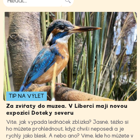
TIP NA VÝLET
Za zvířaty do muzea. V Liberci mají novou
expozici Doteky severu
Víte, jak vypadá ledňáček zblízka? Jasně, těžko si
ho můžete prohlédnout, když chvíli neposedí a je
rychlý jako blesk. A nebo ano? Víme, kde ho můžete v