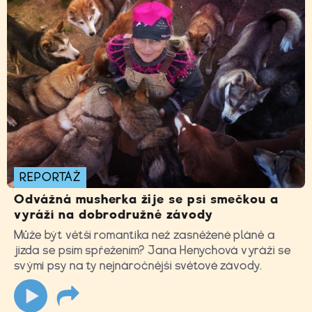
REPORTÁŽ
Odvážná musherka žije se psí smečkou a
vyráží na dobrodružné závody
Může být větší romantika než zasněžené pláně a
jízda se psím spřežením? Jana Henychová vyráží se
svými psy na ty nejnáročnější světové závody.