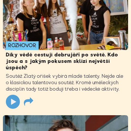
ROZHOVOR
Díky vědě cestují debrujáři po světě. Kdo
jsou a s jakým pokusem sklízí největší
úspěch?
Soutěž Zlatý oříšek vybírá mladé talenty. Nejde ale
o klasickou talentovou soutěž. Kromě uměleckých
disciplín tady totiž bodují třeba i vědecké aktivity.