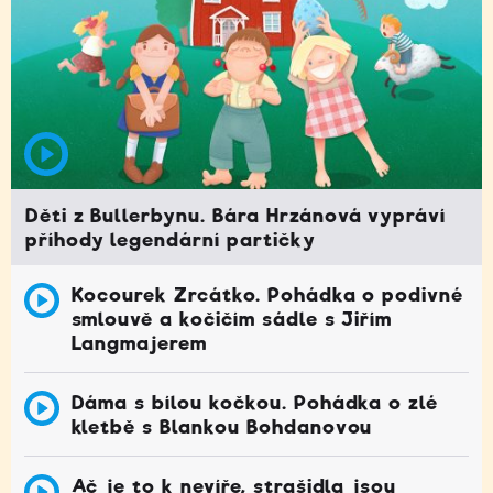
Děti z Bullerbynu. Bára Hrzánová vypráví
příhody legendární partičky
Kocourek Zrcátko. Pohádka o podivné
smlouvě a kočičím sádle s Jiřím
Langmajerem
Dáma s bílou kočkou. Pohádka o zlé
kletbě s Blankou Bohdanovou
Ač je to k nevíře, strašidla jsou