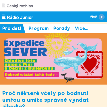
Přejít k hlavnímu obsahu
Pro děti
Program
Pořady
Více
…
Proč některé včely po bodnutí
umřou a umíte správně vyndat
žihadlo?