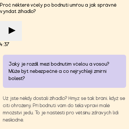
Proč některé včely po bodnutí umřou a jak správně
vyndat žihadlo?
4:37
Jaký je rozdíl mezi bodnutím včelou a vosou?
Může být nebezpečné a co nejrychleji zmírní
bolest?
Už jste někdy dostali žihadlo? Hmyz se tak brání, když se
cítí ohrožený. Při bodnutí vám do těla vpraví malé
množství jedu. To je naštěstí pro většinu zdravých lidí
neškodné.