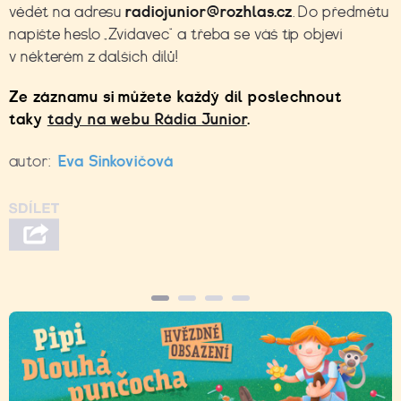
vědět na adresu
radiojunior@rozhlas.cz
. Do předmětu
napište heslo „Zvídavec“ a třeba se váš tip objeví
v některém z dalších dílů!
Ze záznamu si můžete každý díl poslechnout
taky
tady na webu Rádia Junior
.
autor:
Eva Sinkovičová