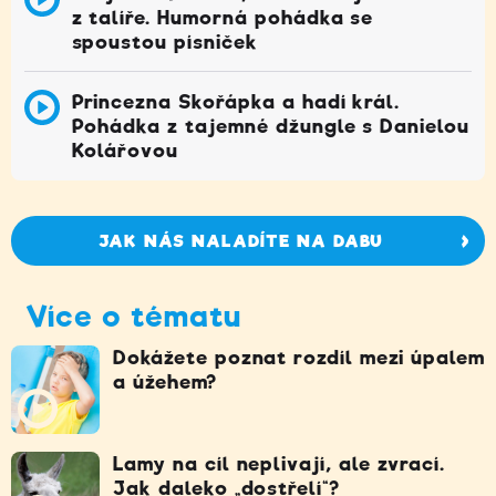
z talíře. Humorná pohádka se
spoustou písniček
Princezna Skořápka a hadí král.
Pohádka z tajemné džungle s Danielou
Kolářovou
JAK NÁS NALADÍTE NA DABU
Více o tématu
Dokážete poznat rozdíl mezi úpalem
a úžehem?
Lamy na cíl neplivají, ale zvrací.
Jak daleko „dostřelí“?