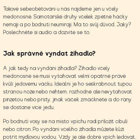
Takové sebeobětování u nás najdeme jen u včely
medonosné. Samotářské druhy včelek zpětné háčky
nemají a po bodnutí neumírají. Má to svůj důvod. Jaký?
Poslechněte si audio a dozvíte se to.
Jak správně vyndat žihadlo?
A jak tedy na vyndání žihadla? Žihadlo včely
medonosné se musí vytahovat velmi opatrně právě
kvůli jedovému váčku. Ideální je ho seškrábnout tupou
stranou nože nebo nehtem, rozhodně ale nevytahovat
pinzetou nebo prsty, jinak váček zmáčknete a do rány
se dostane více jedu.
Po bodnutí vosy se na místo vpichu radí přiložit cibuli
nebo citron. Po vyndání včelího žihadla můžete kůži
potřít mýdlovou vodou. Vždy je ale dobré vpich ledovat.