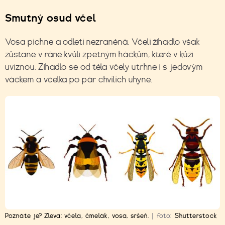
Smutný osud včel
Vosa píchne a odletí nezraněná. Včelí žihadlo však
zůstane v ráně kvůli zpětným háčkům, které v kůži
uvíznou. Žihadlo se od těla včely utrhne i s jedovým
váčkem a včelka po pár chvílích uhyne.
Poznáte je? Zleva: včela, čmelák, vosa, sršeň.
|
foto:
Shutterstock