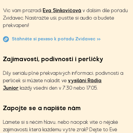
Víc vám prozradí
Eva Sinkovičová
v dalším díle
pořadu
Zvídavec. Nastražte uši, pusťte si audio a budete
překvapení!
Stáhněte si pexeso k pořadu Zvídavec >>
Zajímavosti, podivnosti i perličky
Díly seriálu plné překvapivých informací, podivností a
perliček si můžete naladit ve
vysílání Rádia
Junior
každý všední den v 7:30 nebo 17:05.
Zapojte se a napište nám
Lámete si s něčím hlavu, nebo naopak víte o nějaké
zajímavosti, která každému vytře zrak? Dejte to Evě