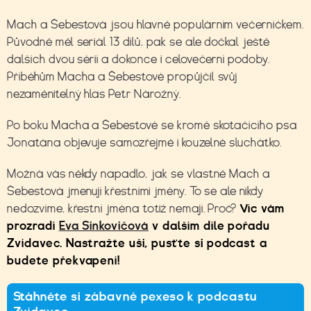
Mach a Šebestová jsou hlavně populárním večerníčkem.
Původně měl seriál 13 dílů, pak se ale dočkal ještě
dalších dvou sérií a dokonce i celovečerní podoby.
Příběhům Macha a Šebestové propůjčil svůj
nezaměnitelný hlas Petr Nárožný.
Po boku Macha a Šebestové se kromě skotačícího psa
Jonatána objevuje samozřejmě i kouzelné sluchátko.
Možná vás někdy napadlo, jak se vlastně Mach a
Šebestová jmenují křestními jmény. To se ale nikdy
nedozvíme, křestní jména totiž nemají. Proč?
Víc vám
prozradí
Eva Sinkovičová
v dalším díle pořadu
Zvídavec. Nastražte uši, pusťte si podcast a
budete překvapení!
Stáhněte si zábavné pexeso k podcastu