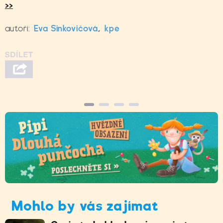
>>
autoři:
Eva Sinkovičová
,
kpe
Mohlo by vás zajímat