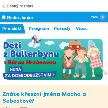
Přejít k hlavnímu obsahu
Pro děti
Program
Pořady
Více
…
Znáte křestní jména Macha a
Šebestové?