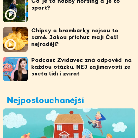
Co je to hobby horsing a je to
sport?
Chipsy a brambůrky nejsou to
samé. Jakou příchuť mají Češi
nejraději?
Podcast Zvídavec zná odpověď na
každou otázku. NEJ zajímavosti ze
světa lidí i zvířat
Nejposlouchanější