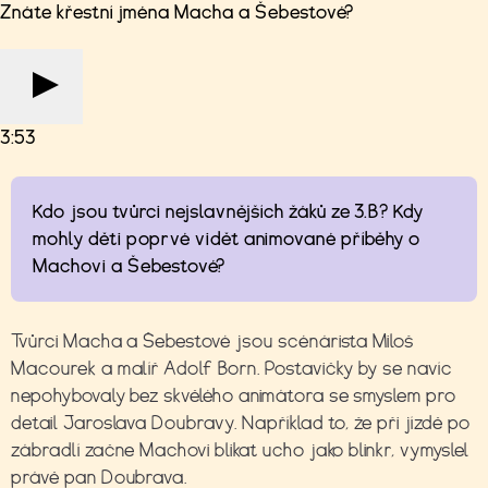
Znáte křestní jména Macha a Šebestové?
3:53
Kdo jsou tvůrci nejslavnějších žáků ze 3.B? Kdy
mohly děti poprvé vidět animované příběhy o
Machovi a Šebestové?
Tvůrci Macha a Šebestové jsou scénárista Miloš
Macourek a malíř Adolf Born. Postavičky by se navíc
nepohybovaly bez skvělého animátora se smyslem pro
detail Jaroslava Doubravy. Například to, že při jízdě po
zábradlí začne Machovi blikat ucho jako blinkr, vymyslel
právě pan Doubrava.