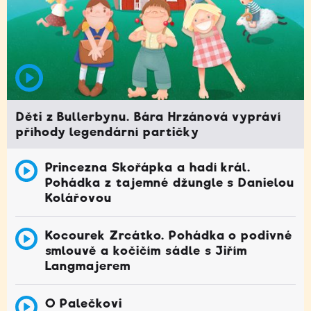
Děti z Bullerbynu. Bára Hrzánová vypráví
příhody legendární partičky
Princezna Skořápka a hadí král.
Pohádka z tajemné džungle s Danielou
Kolářovou
Kocourek Zrcátko. Pohádka o podivné
smlouvě a kočičím sádle s Jiřím
Langmajerem
O Palečkovi