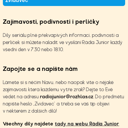
Zvídavec
Zajímavosti, podivnosti i perličky
Díly seriálu plné překvapivých informací, podivností a
perliček si můžete naladit ve
vysílání Rádia Junior
každý
všední den v 7:30 nebo 18:10.
Zapojte se a napište nám
Lámete si s něčím hlavu, nebo naopak víte o nějaké
zajímavosti, která každému vytře zrak? Dejte to Evě
vědět na adresu
radiojunior@rozhlas.cz
. Do předmětu
napište heslo „Zvídavec“ a třeba se váš tip objeví
v některém z dalších dílů!
Všechny díly najdete
tady na webu Rádia Junior