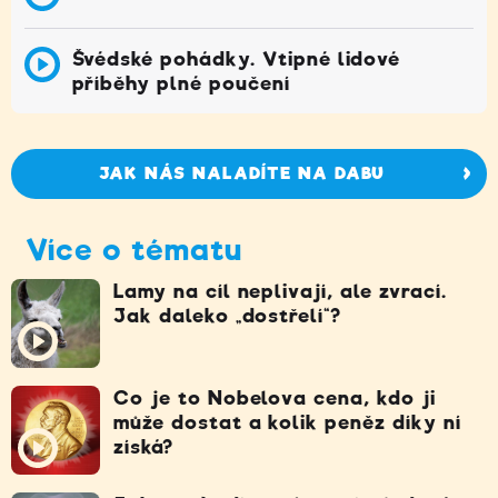
Švédské pohádky. Vtipné lidové
příběhy plné poučení
JAK NÁS NALADÍTE NA DABU
Více o tématu
Lamy na cíl neplivají, ale zvrací.
Jak daleko „dostřelí“?
Co je to Nobelova cena, kdo ji
může dostat a kolik peněz díky ní
získá?