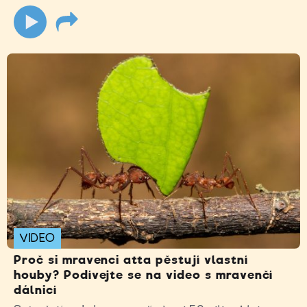
VIDEO
Proč si mravenci atta pěstují vlastní
houby? Podívejte se na video s mravenčí
dálnicí