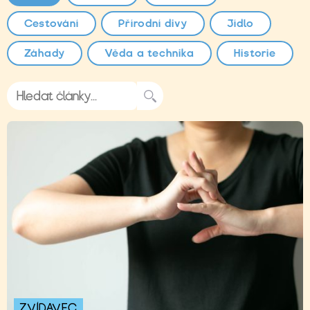
Cestování
Přírodní divy
Jídlo
Záhady
Věda a technika
Historie
ZVÍDAVEC