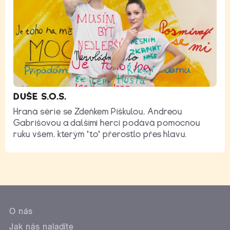
DUŠE S.O.S.
Hraná série se Zdeňkem Piškulou, Andreou
Gabrišovou a dalšími herci podává pomocnou
ruku všem, kterým "to" přerostlo přes hlavu.
O nás
Jak nás naladíte