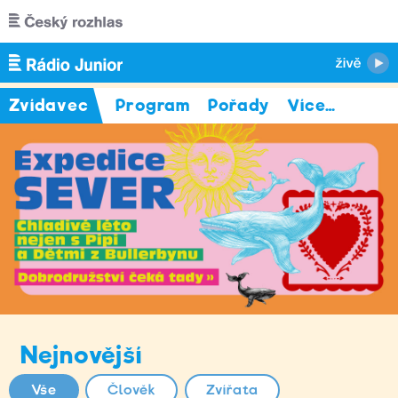
Přejít k hlavnímu obsahu
Zvídavec
Program
Pořady
Více
…
Nejnovější
Vše
Člověk
Zvířata