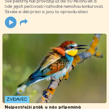
Své pěstírny hub provozují už asi 50 milionů let a
lidé jejich pečlivosti rozhodně nemohou konkurovat.
Skvěle si dělí práci a jsou to opravdu siláci.
ZVÍDAVEC
Nejpestřejší pták u nás připomíná