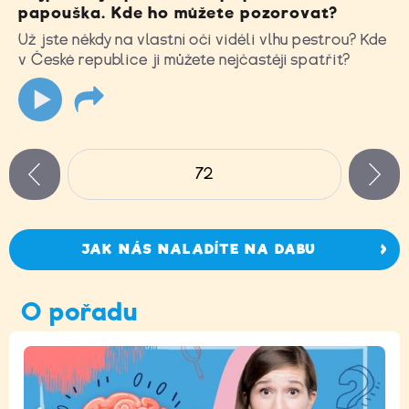
papouška. Kde ho můžete pozorovat?
Už jste někdy na vlastní oči viděli vlhu pestrou? Kde
v České republice ji můžete nejčastěji spatřit?
Stránky
72
n
zí
JAK NÁS NALADÍTE NA DABU
O pořadu