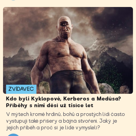
ZVÍDAVEC
Kdo byli Kyklopové, Kerberos a Medúsa?
Příběhy s nimi děsí už tisíce let
V mýtech kromě hrdinů, bohů a prostých lidí často
vystupují také příšery a bájná stvoření. Jaký je
jejich příběh a proč si je lidé vymysleli?