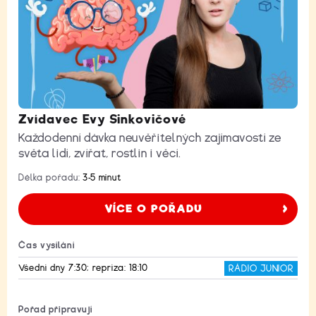
Zvídavec Evy Sinkovičové
Každodenní dávka neuvěřitelných zajímavostí ze
světa lidí, zvířat, rostlin i věcí.
Délka pořadu:
3-5 minut
VÍCE O POŘADU
Čas vysílání
Všední dny 7:30; repríza: 18:10
RÁDIO JUNIOR
Pořad připravují