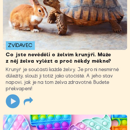
ZVÍDAVEC
Co jste nevěděli o želvím krunýři. Může
z něj želva vylézt a proč někdy měkne?
Krunýř je součástí každé želvy. Je pro ni nesmírně
důležitý, slouží jí totiž jako útočiště. A jeho stav
napoví, jak je na tom želva zdravotně. Budete
překvapeni!