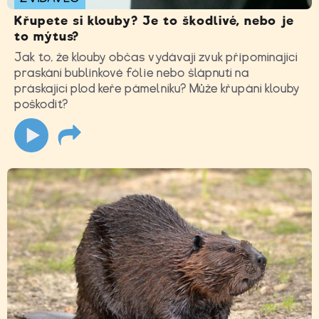
Křupete si klouby? Je to škodlivé, nebo je
to mýtus?
Jak to, že klouby občas vydávají zvuk připomínající
praskání bublinkové fólie nebo šlápnutí na
práskající plod keře pámelníku? Může křupání klouby
poškodit?