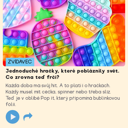
ZVÍDAVEC
Jednoduché hračky, které pobláznily svět.
Co zrovna teď frčí?
Každá doba má svůj hit. A to platí i o hračkách.
Každý musel mít céčka, spinner nebo třeba sliz.
Teď je v oblibě Pop it, který připomíná bublinkovou
fólii.