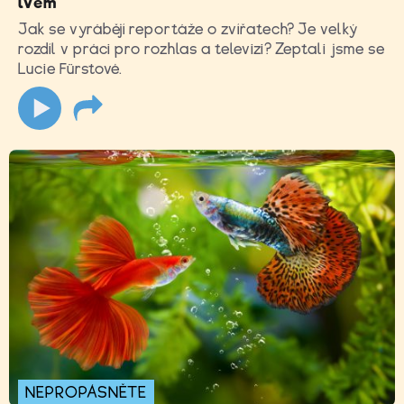
lvem
Jak se vyrábějí reportáže o zvířatech? Je velký
rozdíl v práci pro rozhlas a televizi? Zeptali jsme se
Lucie Fürstové.
NEPROPÁSNĚTE