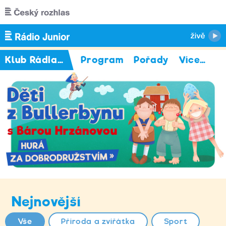
Přejít k hlavnímu obsahu
Klub Rádia Junior
Program
Pořady
Více
…
Nejnovější
Vše
Příroda a zvířátka
Sport