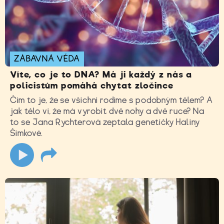
ZÁBAVNÁ VĚDA
Víte, co je to DNA? Má ji každý z nás a
policistům pomáhá chytat zločince
Čím to je, že se všichni rodíme s podobným tělem? A
jak tělo ví, že má vyrobit dvě nohy a dvě ruce? Na
to se Jana Rychterová zeptala genetičky Haliny
Šimkové.