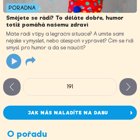
PORADNA
Smějete se rádi? To děláte dobře, humor
totiž pomáhá našemu zdraví
Máte rádi vtipy a legrační situace? A umíte sami
nějaké vymyslet, nebo alespoň vyprávět? Čím se řídí
smysl pro humor a dá se naučit?
Stránky
191
n
zí
JAK NÁS NALADÍTE NA DABU
O pořadu