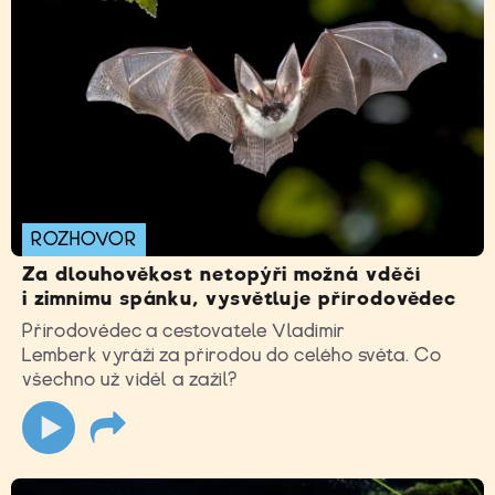
ROZHOVOR
Za dlouhověkost netopýři možná vděčí
i zimnímu spánku, vysvětluje přírodovědec
Přírodovědec a cestovatele Vladimír
Lemberk vyráží za přírodou do celého světa. Co
všechno už viděl a zažil?