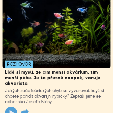
ROZHOVOR
Lidé si myslí, že čím menší akvárium, tím
menší péče. Je to přesně naopak, varuje
akvarista
Jakých začátečnických chyb se vyvarovat, když si
chcete pořídit akvarijní rybičky? Zeptali jsme se
odborníka Josefa Bláhy.