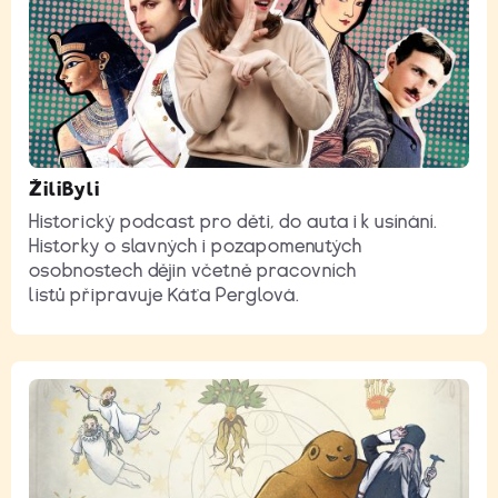
ŽiliByli
Historický podcast pro děti, do auta i k usínání.
Historky o slavných i pozapomenutých
osobnostech dějin včetně pracovních
listů připravuje Káťa Perglová.