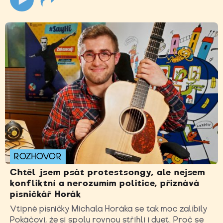
ROZHOVOR
Chtěl jsem psát protestsongy, ale nejsem
konfliktní a nerozumím politice, přiznává
písničkář Horák
Vtipné písničky Michala Horáka se tak moc zalíbily
Pokáčovi, že si spolu rovnou střihli i duet. Proč se