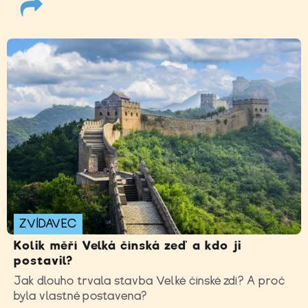
ZVÍDAVEC
Kolik měří Velká čínská zeď a kdo ji
postavil?
Jak dlouho trvala stavba Velké čínské zdi? A proč
byla vlastně postavena?