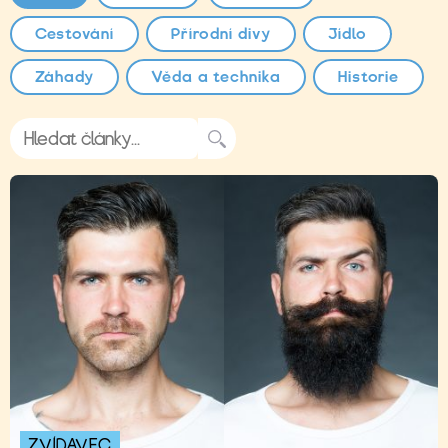
Cestování
Přírodní divy
Jídlo
Záhady
Věda a technika
Historie
ZVÍDAVEC