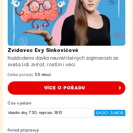
Zvídavec Evy Sinkovičové
Každodenní dávka neuvěřitelných zajímavostí ze
světa lidí, zvířat, rostlin i věcí.
Délka pořadu:
3-5 minut
VÍCE O POŘADU
Čas vysílání
Všední dny 7:30; repríza: 18:10
RÁDIO JUNIOR
Pořad připravují