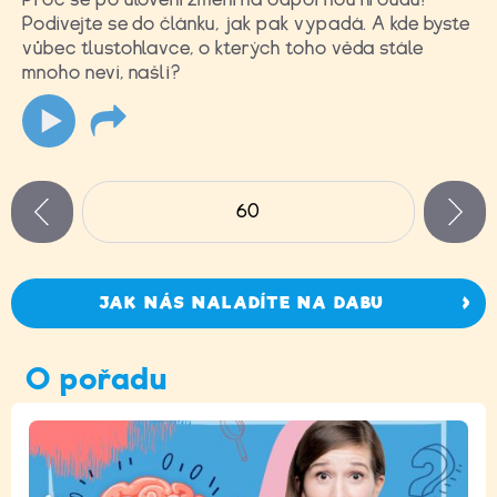
Podívejte se do článku, jak pak vypadá. A kde byste
vůbec tlustohlavce, o kterých toho věda stále
mnoho neví, našli?
Stránky
60
n
zí
JAK NÁS NALADÍTE NA DABU
O pořadu