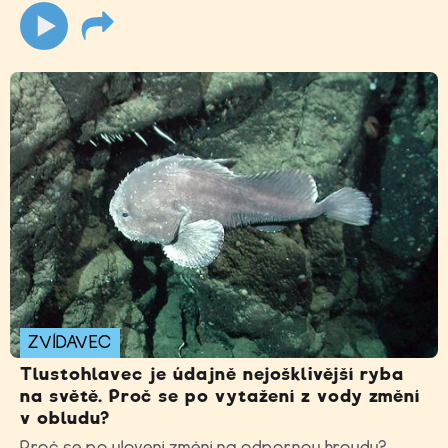
ZVÍDAVEC
Tlustohlavec je údajně nejošklivější ryba
na světě. Proč se po vytažení z vody změní
v obludu?
Proč se po ulovení změní na odpornou hroudu?