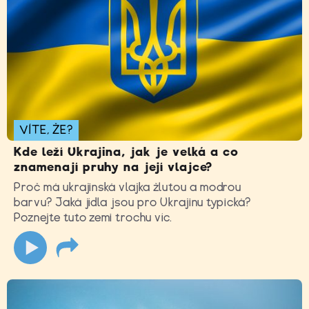
VÍTE, ŽE?
Kde leží Ukrajina, jak je velká a co
znamenají pruhy na její vlajce?
Proč má ukrajinská vlajka žlutou a modrou
barvu? Jaká jídla jsou pro Ukrajinu typická?
Poznejte tuto zemi trochu víc.