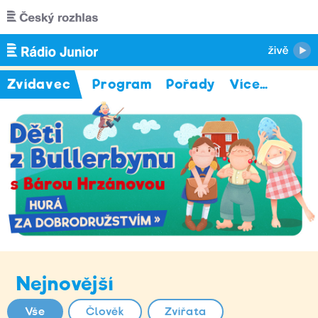
Přejít k hlavnímu obsahu
Zvídavec
Program
Pořady
Více
…
Nejnovější
Vše
Člověk
Zvířata