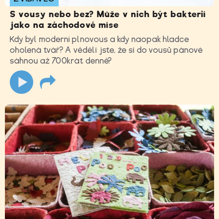
S vousy nebo bez? Může v nich být bakterií
jako na záchodové míse
Kdy byl moderní plnovous a kdy naopak hladce
oholená tvář? A věděli jste, že si do vousů pánové
sáhnou až 700krát denně?