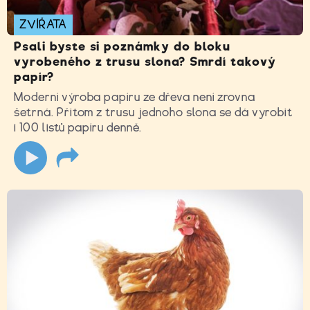
ZVÍŘATA
Psali byste si poznámky do bloku
vyrobeného z trusu slona? Smrdí takový
papír?
Moderní výroba papíru ze dřeva není zrovna
šetrná. Přitom z trusu jednoho slona se dá vyrobit
i 100 listů papíru denně.